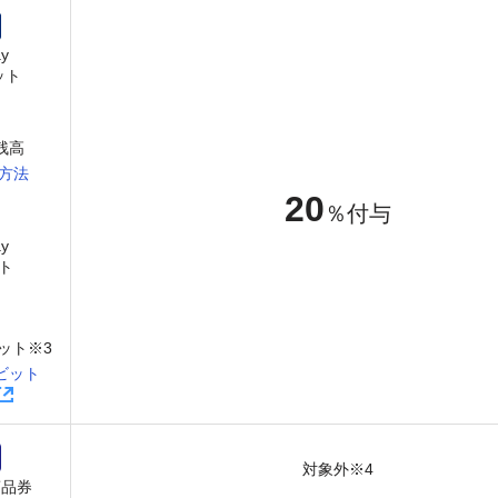
y
ット
y残高
方法
20
％付与
y
ト
ット※3
ビット
対象外※4
商品券