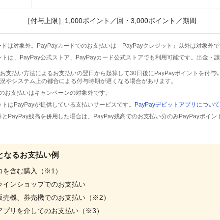
［付与上限］1,000ポイント／回・3,000ポイント／期間
ードは対象外。PayPayカードでのお支払いは「PayPayクレジット」以外は対象外
ポイントは、PayPay公式ストア、PayPayカード公式ストアでも利用可能です。出金
お支払い方法によるお支払いの翌日から起算して30日後にPayPayポイントを付与
況やシステム上の都合による付与時期が遅くなる場合があります。
でのお支払いはキャンペーンの対象外です。
デビットはPayPayが提供している支払いサービスです。
PayPayデビットアプリについて
商品券とPayPay残高を併用した場合は、PayPay残高でのお支払い分のみPayPayポ
となるお支払い例
コを含む購入（※1）
ラインショップでのお支払い
販売機、券売機でのお支払い（※2）
アプリを介してのお支払い（※3）