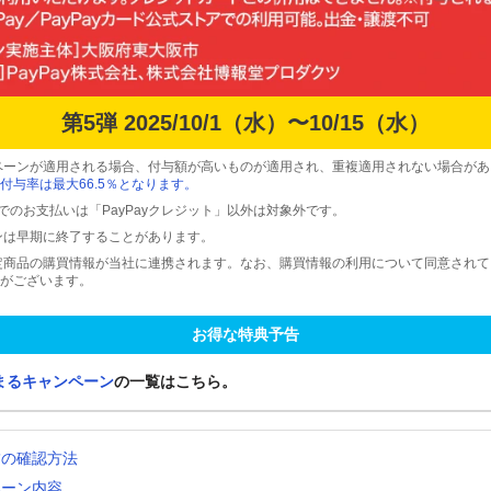
第5弾 2025/10/1（水）〜10/15（水）
ペーンが適用される場合、付与額が高いものが適用され、重複適用されない場合があ
付与率は最大66.5％となります。
ードでのお支払いは「PayPayクレジット」以外は対象外です。
ンは早期に終了することがあります。
定商品の購買情報が当社に連携されます。なお、購買情報の利用について同意され
がございます。
お得な特典予告
まるキャンペーン
の一覧はこちら。
舗の確認方法
ペーン内容