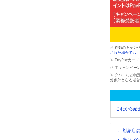
※ 複数のキャン
された場合でも、
※ PayPayカ
※ 本キャンペー
※ タバコなど特
対象外となる場合
これから始
対象店
キャン