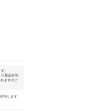
ます。
より景品付与
されますのご
を付与します