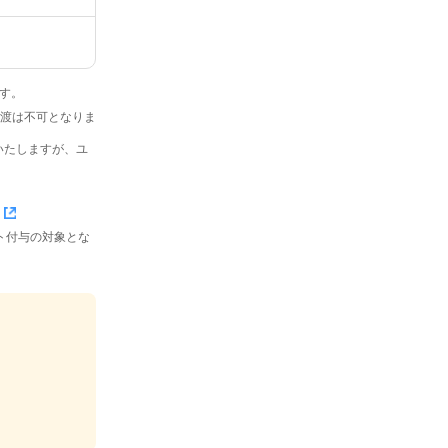
です。
・譲渡は不可となりま
いたしますが、ユ
イント付与の対象とな