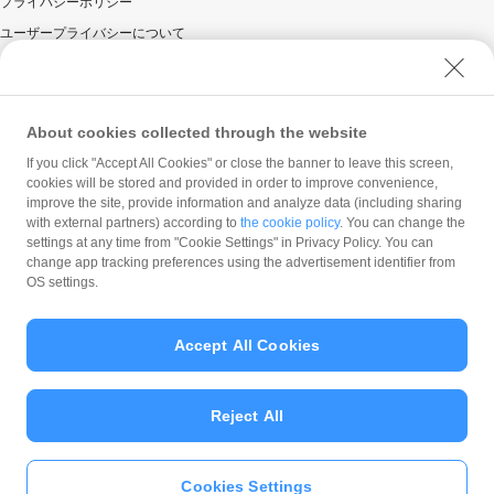
プライバシーポリシー
ユーザープライバシーについて
ユーザーセキュリティについて
ウェブサイト利用規約
反社会的勢力に対する方針
About cookies collected through the website
勧誘方針
If you click "Accept All Cookies" or close the banner to leave this screen,
cookies will be stored and provided in order to improve convenience,
ポスター
チラシ
マネロン等基本方針
improve the site, provide information and analyze data (including sharing
カスタマーハラスメントに関する当社の考え方
with external partners) according to
the cookie policy
. You can change the
settings at any time from "Cookie Settings" in Privacy Policy. You can
change app tracking preferences using the advertisement identifier from
OS settings.
Accept All Cookies
© PayPay Corporation
Reject All
Cookies Settings
いますぐ
PayPayアプリ
をダウンロ