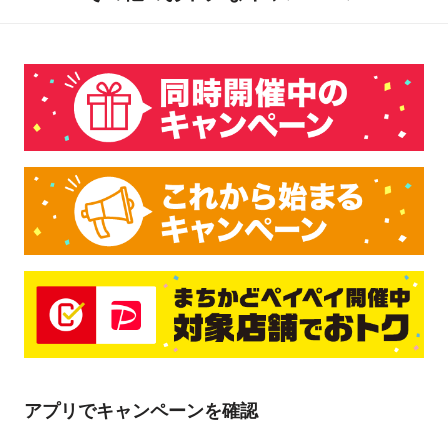
キャンペーン期間中、東京都港区虎ノ門1丁目および西新橋
1・2丁目における後記「対象店舗」にて、PayPay決済
（「Yahoo! JAPANカード」以外のクレジットカードによる
お支払いを除く）をご利用いただいた方に対し、次の内容で
PayPayボーナスを付与します。（PayPayとの関係でのキャ
ッシュレス・消費者還元事業の対象加盟店では「消費者還元
補助による還元」に、本キャンペーンによるPayPayボーナス
を上乗せして付与します。）
お一人様につき「1回の支払いにおける付与上限」と、「キ
ャンペーン期間中の付与合計上限」があります。詳しくは
「景品詳細」をご確認下さい。
原則として、対象のお支払い方法による支払いの翌日から起
算して30日後にPayPayボーナスを付与いたします。ただ
し、お客様のご利用状況やシステム上の都合等により付与時
アプリでキャンペーンを確認
期が遅くなる場合があります。