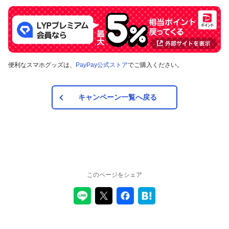
原則として、対象のお支払い方法による支払いの翌日から起算
して30日後にPayPayボーナスを付与いたします。ただし、お客
様のご利用状況やシステム上の都合等により付与時期が遅くな
る場合があります。
便利なスマホグッズは、
PayPay公式ストア
でご購入ください。
対象の支払方法
キャンペーン一覧へ戻る
本キャンペーンの対象のお支払い方法は、「PayPay残高」、
「Yahoo! JAPANカード」です。
対象店舗
東京都港区虎ノ門1丁目および西新橋1・2丁目の店舗のう
このページをシェア
ち、「店舗一覧」ページに記載の店舗（※）。
店舗一覧
キャンペーン期間中においてもキャンペーン対象店舗を予告なく追加・
限定する可能性があります。
対象店舗については、以下の掲出物又は
MAP
でご確認いただけます。