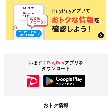
景品詳細
本キャンペーンにおけるPayPayボーナスの付与上限には、お
一人様につき「1回の支払いにおける付与上限」と、「期間
中の付与合計上限」があります。
1回の支払いにおける付与上限：1,000円相当
期間中付与合計上限：10,000円相当
対象のお支払い方法にてPayPay決済でお支払いいただいた際
に、仮に本キャンペーンを適用すると、本キャンペーンによ
る1カ月当たりのPayPayボーナスの付与額が合計10,000円相
いますぐ
PayPay
アプリを
当を超えるときには、当該付与合計額が10,000円相当となる
ダウンロード
よう付与いたします（付与合計額が10,000円を超えることは
ございません）。
PayPayボーナス付与の際に、小数点以下は切り捨てとなりま
す。
おトク情報
景品の付与時期