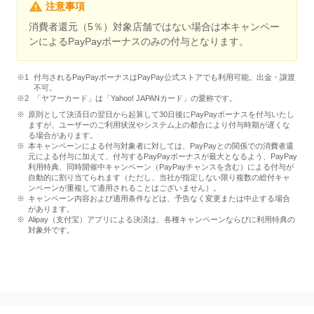
注意事項
消費者還元（5％）対象店舗ではない場合は本キャンペー
ンによるPayPayボーナスのみの付与となります。
付与されるPayPayボーナスはPayPay公式ストアでも利用可能。出金・譲渡
不可。
「ヤフーカード」は「Yahoo! JAPANカード」の愛称です。
原則として決済日の翌日から起算して30日後にPayPayボーナスを付与いたし
ますが、ユーザーのご利用状況やシステム上の都合により付与時期が遅くな
る場合があります。
本キャンペーンによる付与対象者に対しては、PayPayとの関係での消費者還
元による付与に加えて、付与するPayPayボーナスが最大となるよう、PayPay
利用特典、同時開催中キャンペーン（PayPayチャンスを含む）による付与が
自動的に割り当てられます（ただし、当社が指定しない限り複数の総付キャ
ンペーンが重複して適用されることはございません）。
キャンペーン内容および適用条件などは、予告なく変更または中止する場合
があります。
Alipay（支付宝）アプリによる決済は、各種キャンペーンならびに利用特典の
対象外です。