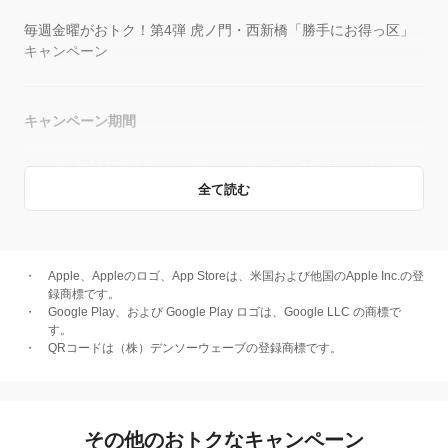
毎週金曜がおトク！第4弾 虎ノ門・西新橋「勝手にお得っ区」
キャンペーン
キャンペーン期間
2020年1月16日（木）0:00 ～ 2020年2月29日（土）23:59
全て読む
（2020年3月1日以降も「勝手にお得っ区（おとっく）」キャン
ペーン追加実施を予定しています）
Apple、Appleのロゴ、App Storeは、米国および他国のApple Inc.の登
キャンペーン主催者
録商標です。
Google Play、および Google Play ロゴは、Google LLC の商標で
す。
PayPay株式会社
QRコードは（株）デンソーウェーブの登録商標です。
概要
その他のおトクなキャンペーン