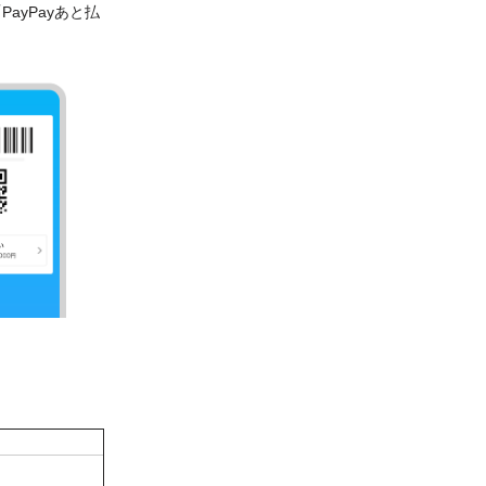
yPayあと払
。