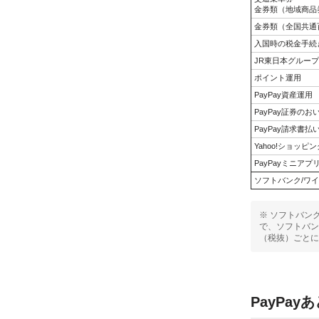
金券類（地域商品
金券類（全国共通
入国時の税金手続
JR東日本グルー
ポイント運用
PayPay資産運用
PayPay証券の
PayPay請求書払
Yahoo!ショッ
PayPayミニア
ソフトバンク/ワイ
※ ソフトバン
で、ソフトバン
（税抜）ごとに
PayPay