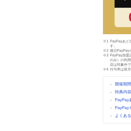
PayPay
す。
後日PayP
PayPay加
のみ）の利用や
店は対象外で
付与率は前月
開催期
特典内
PayPa
PayP
よくあ