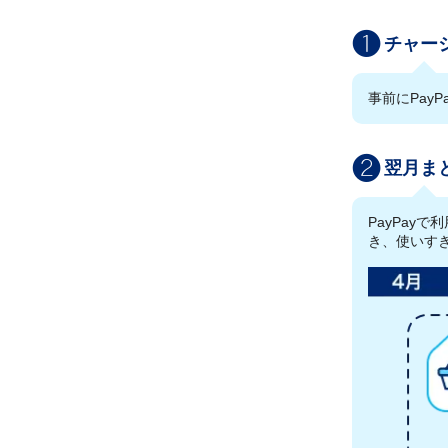
チャー
事前にPay
翌月ま
PayPay
き、使いす