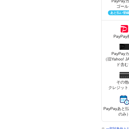
PayPay
ゴール
あと払い登
PayPa
PayPay
（旧Yahoo! 
ド含む
その他
クレジット
PayPay
あと
のみ
一部対象外と