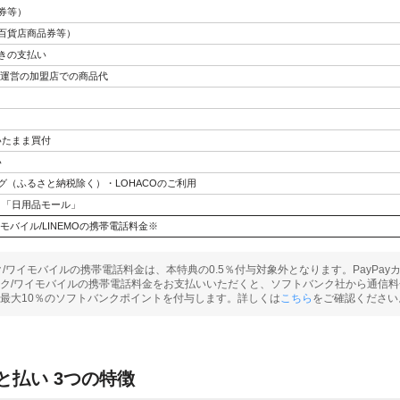
券等）
百貨店商品券等）
きの支払い
プ運営の加盟店での商品代
おいたまま買付
い
ピング（ふるさと納税除く）・LOHACOのご利用
プリ「日用品モール」
モバイル/LINEMOの携帯電話料金※
ク/ワイモバイルの携帯電話料金は、本特典の0.5％付与対象外となります。PayPay
ク/ワイモバイルの携帯電話料金をお支払いいただくと、ソフトバンク社から通信料金等
最大10％のソフトバンクポイントを付与します。詳しくは
こちら
をご確認ください
あと払い 3つの特徴