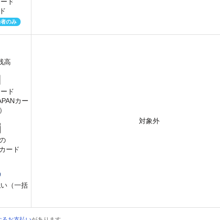
カード
ド
録者のみ
y残高
カード
JAPANカー
）
対象外
の
カード
払い（一括
）
なるお支払い
があります。