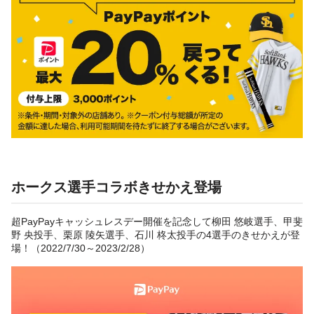
ホークス選手コラボきせかえ登場
超PayPayキャッシュレスデー開催を記念して柳田 悠岐選手、甲斐
野 央投手、栗原 陵矢選手、石川 柊太投手の4選手のきせかえが登
場！（2022/7/30～2023/2/28）