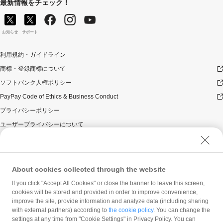
最新情報をチェック！
お知らせ
サポート
利用規約・ガイドライン
商標・登録商標について
ソフトバンク人権ポリシー
PayPay Code of Ethics & Business Conduct
プライバシーポリシー
ユーザープライバシーについて
ユーザーセキュリティについて
ウェブサイト利用規約
反社会的勢力に対する方針
About cookies collected through the website
勧誘方針
If you click "Accept All Cookies" or close the banner to leave this screen,
cookies will be stored and provided in order to improve convenience,
マネロン等基本方針
improve the site, provide information and analyze data (including sharing
カスタマーハラスメントに関する当社の考え方
with external partners) according to
the cookie policy
. You can change the
settings at any time from "Cookie Settings" in Privacy Policy. You can