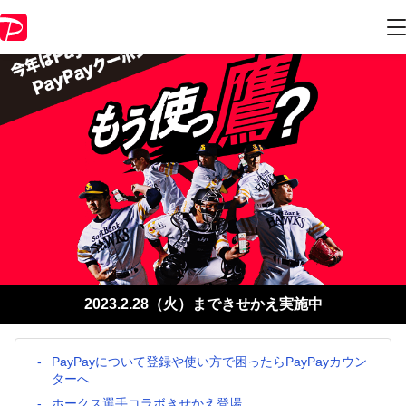
2023.2.28（火）まできせかえ実施中
PayPayについて登録や使い方で困ったらPayPayカウン
ターへ
ホークス選手コラボきせかえ登場