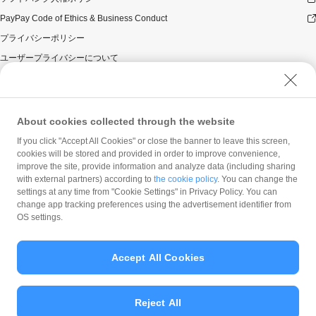
PayPay Code of Ethics & Business Conduct
プライバシーポリシー
ユーザープライバシーについて
ユーザーセキュリティについて
ウェブサイト利用規約
反社会的勢力に対する方針
About cookies collected through the website
勧誘方針
If you click "Accept All Cookies" or close the banner to leave this screen,
cookies will be stored and provided in order to improve convenience,
マネロン等基本方針
improve the site, provide information and analyze data (including sharing
カスタマーハラスメントに関する当社の考え方
with external partners) according to
the cookie policy
. You can change the
settings at any time from "Cookie Settings" in Privacy Policy. You can
change app tracking preferences using the advertisement identifier from
OS settings.
Accept All Cookies
© PayPay Corporation
Reject All