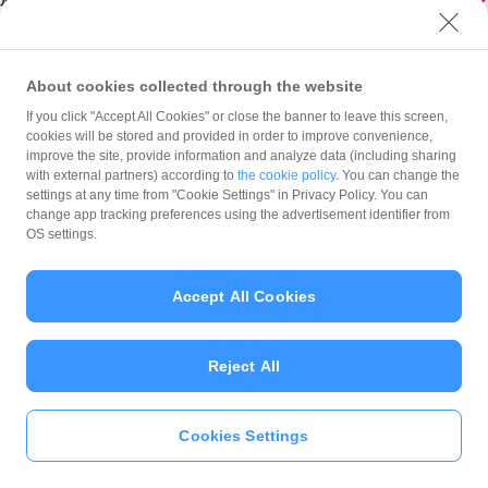
PayPay加盟店様
法人のお客様
自治体の担当者様
About cookies collected through the website
PayPay株式会社
If you click "Accept All Cookies" or close the banner to leave this screen,
cookies will be stored and provided in order to improve convenience,
最新情報をチェック！
improve the site, provide information and analyze data (including sharing
with external partners) according to
the cookie policy
. You can change the
settings at any time from "Cookie Settings" in Privacy Policy. You can
お知らせ
サポート
change app tracking preferences using the advertisement identifier from
OS settings.
利用規約・ガイドライン
商標・登録商標について
Accept All Cookies
ソフトバンク人権ポリシー
PayPay Code of Ethics & Business Conduct
Reject All
プライバシーポリシー
ユーザープライバシーについて
Cookies Settings
ユーザーセキュリティについて
いますぐ
PayPayアプリ
をダウンロ
ード
＞＞
ウェブサイト利用規約