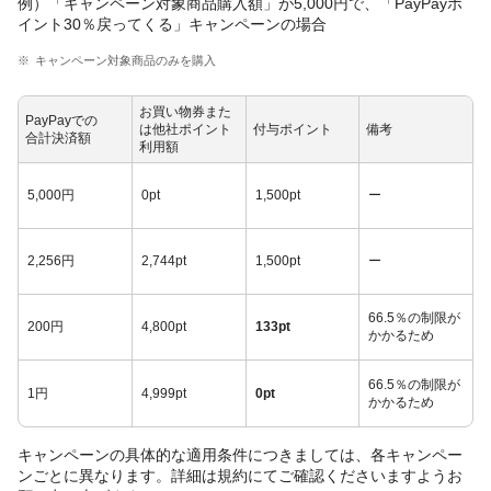
例）「キャンペーン対象商品購入額」が5,000円で、「PayPayポ
イント30％戻ってくる」キャンペーンの場合
キャンペーン対象商品のみを購入
お買い物券また
PayPayでの
は他社ポイント
付与ポイント
備考
合計決済額
利用額
5,000円
0pt
1,500pt
ー
2,256円
2,744pt
1,500pt
ー
66.5％の制限が
200円
4,800pt
133pt
かかるため
66.5％の制限が
1円
4,999pt
0pt
かかるため
キャンペーンの具体的な適用条件につきましては、各キャンペー
ンごとに異なります。詳細は規約にてご確認くださいますようお