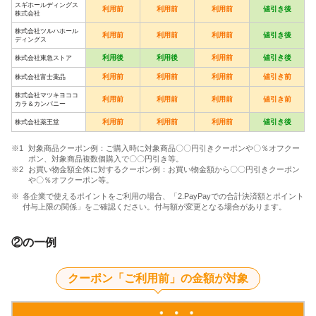
スギホールディングス
利用前
利用前
利用前
値引き後
株式会社
株式会社ツルハホール
利用前
利用前
利用前
値引き後
ディングス
利用後
利用後
利用前
値引き後
株式会社東急ストア
利用前
利用前
利用前
値引き前
株式会社富士薬品
株式会社マツキヨココ
利用前
利用前
利用前
値引き前
カラ＆カンパニー
利用前
利用前
利用前
値引き後
株式会社薬王堂
対象商品クーポン例：ご購入時に対象商品〇〇円引きクーポンや〇％オフクー
ポン、対象商品複数個購入で〇〇円引き等。
お買い物金額全体に対するクーポン例：お買い物金額から〇〇円引きクーポン
や〇％オフクーポン等。
各企業で使えるポイントをご利用の場合、「2.PayPayでの合計決済額とポイント
付与上限の関係」をご確認ください。付与額が変更となる場合があります。
②の一例
クーポン「ご利用前」の金額が対象