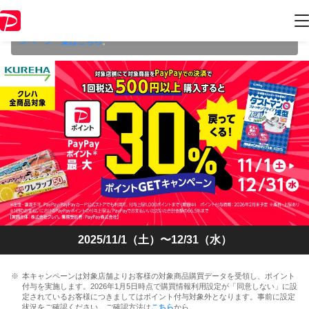
本キャンペーンは 2025年12月31日（水） 23:59 に終了致しました。ペ
ージ内の情報はキャンペーン終了時点のものになります。
開催中のキャ
ンペーン一覧はこちら
。
2025/11/1（土）〜12/31（水）
本キャンペーンは対象店舗よりお客様の対象商品購買データを受領し、ポイント
付与を実施します。2026年1月5日時点で購買情報利用設定が「同意しない」に設
定されているお客様につきましてはポイント付与対象外となります。事前に設定
状況をご確認ください。ご確認方法は
こちら
から。