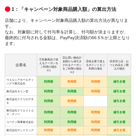
1：「キャンペーン対象商品購入額」の算出方法
店舗により、キャンペーン対象商品購入額の算出方法が異なりま
す。
なお、対象額に対して付与率を計算し、付与額が決まりますが、
最終的に付与される金額は、PayPay決済額の66.5％が上限となり
ます。
②お買い物合計
①対象商品で使
金額から値引き
③各企業で使え
④見切り品・お
えるクーポンを
企業名
されるクーポン
るポイントをご
つとめ品をご購
ご利用の場合
をご利用の場合
利用の場合
入の場合
※1
※2
ウエルシアホールディ
利用後
利用前
利用前
値引き後
ングス株式会社
利用後
利用後
利用前
値引き後
株式会社キリン堂
株式会社クスリのアオ
利用後
利用前
–
値引き後
キ
株式会社クリエイトエ
利用後
利用後
利用前
値引き後
ス・ディー
利用後
利用後
利用前
値引き後
コーナン商事株式会社
利用前
利用前
利用前
値引き前
株式会社サンドラッグ