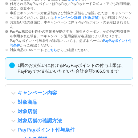
付与されるPayPayポイントはPayPay／PayPayカード公式ストアでも利用可能。
出金、譲渡不可。
事前にキャンペーン対象店舗および対象外店舗をご確認いただき、キャンペーン
へご参加ください。詳しくは
キャンペーン詳細（対象店舗）
をご確認ください。
お支払い後の画面に、本キャンペーンに伴うPayPayポイントの表示はされませ
ん。
PayPay株式会社以外の事業者が提供する、値引きクーポン、その他の割引券等
を利用された場合、本キャンペーン適用金額が各店舗により異なります。
PayPayポイント付与条件の詳細については、必ず本ページの
PayPayポイント付
与条件
からご確認ください。
対象商品のJANコードは
こちら
からご確認ください。
1回のお支払いにおけるPayPayポイントの付与上限は、
PayPayでお支払いいただいた合計金額の66.5％まで
キャンペーン内容
対象商品
対象店舗
対象店舗の確認方法
PayPayポイント付与条件