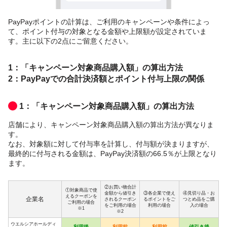
PayPayポイントの計算は、ご利用のキャンペーンや条件によっ
て、ポイント付与の対象となる金額や上限額が設定されていま
す。主に以下の2点にご留意ください。
1：「キャンペーン対象商品購入額」の算出方法
2：PayPayでの合計決済額とポイント付与上限の関係
1：「キャンペーン対象商品購入額」の算出方法
店舗により、キャンペーン対象商品購入額の算出方法が異なりま
す。
なお、対象額に対して付与率を計算し、付与額が決まりますが、
最終的に付与される金額は、PayPay決済額の66.5％が上限となり
ます。
②お買い物合計
①対象商品で使
金額から値引き
③各企業で使え
④見切り品・お
えるクーポンを
企業名
されるクーポン
るポイントをご
つとめ品をご購
ご利用の場合
をご利用の場合
利用の場合
入の場合
※1
※2
ウエルシアホールディ
利用後
利用前
利用前
値引き後