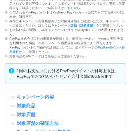
定されているお客様につきましてはポイント付与対象外となります。事前に設定
状況をご確認ください。ご確認方法は
こちら
から。
付与されるPayPayポイントはPayPay／PayPayカード公式ストアでも利用可能。
出金、譲渡不可。
事前にキャンペーン対象店舗および対象外店舗をご確認いただき、キャンペーン
へご参加ください。詳しくは
キャンペーン詳細（対象店舗）
をご確認ください。
お支払い後の画面に、本キャンペーンに伴うPayPayポイントの表示はされませ
ん。
PayPay株式会社以外の事業者が提供する、値引きクーポン、その他の割引券等
を利用された場合、本キャンペーン適用金額が各店舗により異なります。
PayPayポイント付与条件の詳細については、必ず本ページの
PayPayポイント付
与条件
からご確認ください。
対象商品のJANコードは
こちら
からご確認ください。
1回のお支払いにおけるPayPayポイントの付与上限は、
PayPayでお支払いいただいた合計金額の66.5％まで
キャンペーン内容
対象商品
対象店舗
対象店舗の確認方法