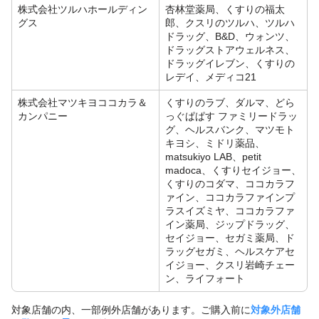
株式会社ツルハホールディン
杏林堂薬局、くすりの福太
グス
郎、クスリのツルハ、ツルハ
ドラッグ、B&D、ウォンツ、
ドラッグストアウェルネス、
ドラッグイレブン、くすりの
レデイ、メディコ21
株式会社マツキヨココカラ＆
くすりのラブ、ダルマ、どら
カンパニー
っぐぱぱす ファミリードラッ
グ、ヘルスバンク、マツモト
キヨシ、ミドリ薬品、
matsukiyo LAB、petit
madoca、くすりセイジョー、
くすりのコダマ、ココカラフ
ァイン、ココカラファインプ
ラスイズミヤ、ココカラファ
イン薬局、ジップドラッグ、
セイジョー、セガミ薬局、ド
ラッグセガミ、ヘルスケアセ
イジョー、クスリ岩崎チェー
ン、ライフォート
対象店舗の内、一部例外店舗があります。ご購入前に
対象外店舗