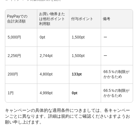
お買い物券また
PayPayでの
は他社ポイント
付与ポイント
備考
合計決済額
利用額
5,000円
0pt
1,500pt
ー
2,256円
2,744pt
1,500pt
ー
66.5％の制限が
200円
4,800pt
133pt
かかるため
66.5％の制限が
1円
4,999pt
0pt
かかるため
キャンペーンの具体的な適用条件につきましては、各キャンペー
ンごとに異なります。詳細は規約にてご確認くださいますようお
願い申し上げます。