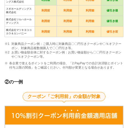
ングス株式会社
スギホールディングス
利用前
利用前
利用前
値引き後
株式会社
株式会社ツルハホール
利用前
利用前
利用前
値引き後
ディングス
株式会社マツキヨココ
利用前
利用前
利用前
値引き前
カラ＆カンパニー
対象商品クーポン例：ご購入時に対象商品〇〇円引きクーポンや〇％オフクー
ポン、対象商品複数個購入で〇〇円引き等。
お買い物金額全体に対するクーポン例：お買い物金額から〇〇円引きクーポン
や〇％オフクーポン等。
各企業で使えるポイントをご利用の場合、「2.PayPayでの合計決済額とポイント
付与上限の関係」をご確認ください。付与額が変更となる場合があります。
②の一例
クーポン「ご利用前」の金額が対象