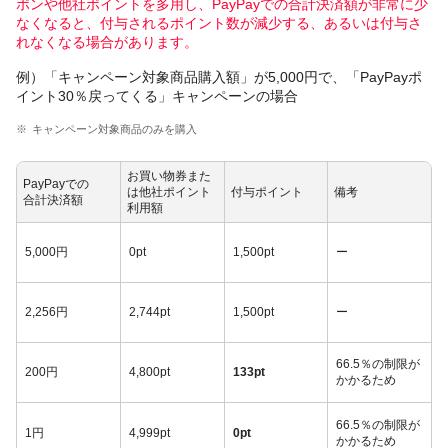
ポンや他社ポイントを多用し、PayPayでの合計決済額が非常に少
なくなると、付与されるポイント数が減少する、あるいは付与さ
れなくなる場合があります。
例）「キャンペーン対象商品購入額」が5,000円で、「PayPayポ
イント30％戻ってくる」キャンペーンの場合
キャンペーン対象商品のみを購入
お買い物券また
PayPayでの
は他社ポイント
付与ポイント
備考
合計決済額
利用額
5,000円
0pt
1,500pt
ー
2,256円
2,744pt
1,500pt
ー
66.5％の制限が
200円
4,800pt
133pt
かかるため
66.5％の制限が
1円
4,999pt
0pt
かかるため