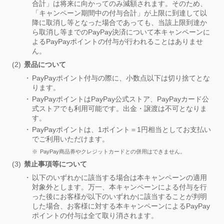
合計」は将来に向かってのみ減額されます。そのため、
「キャンペーン期間中の付与合計」が上限に到達して以
降に取消し等となった場合であっても、当該上限到達か
ら取消し等までのPayPay決済について本キャンペーンに
よるPayPayポイントの付与が行われることはありませ
ん。
景品について
PayPayポイント付与の際に、小数点以下は切り捨てとな
ります。
PayPayポイントはPayPay公式ストア、PayPayカード公
式ストアでも利用可能です。出金・譲渡は不可となりま
す。
PayPayポイントは、1ポイント＝1円相当としてお支払い
でご利用いただけます。
PayPay商品券やクレジットカードとの併用はできません。
禁止事項等について
以下のいずれかに該当する場合は本キャンペーンの適用
対象外とします。万一、本キャンペーンによる付与を行
った後にお客様が以下のいずれかに該当することが判明
した場合、お客様に対する本キャンペーンによるPayPay
ポイントの付与は全て取り消されます。