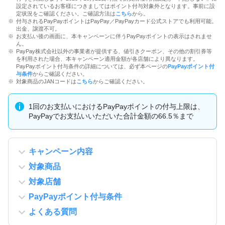
設定されているお客様につきましてはポイント付与対象外となります。事前に設
定状況をご確認ください。ご確認方法は
こちら
から。
付与されるPayPayポイントはPayPay／PayPayカード公式ストアでも利用可能。
出金、譲渡不可。
お支払い後の画面に、本キャンペーンに伴うPayPayポイントの表示はされませ
ん。
PayPay株式会社以外の事業者が提供する、値引きクーポン、その他の割引券等
を利用された場合、本キャンペーン適用金額が各店舗により異なります。
PayPayポイント付与条件の詳細については、必ず本ページの
PayPayポイント付
与条件
からご確認ください。
対象商品のJANコードは
こちら
からご確認ください。
1回のお支払いにおけるPayPayポイントの付与上限は、
PayPayでお支払いいただいた合計金額の66.5％まで
キャンペーン内容
対象商品
対象店舗
PayPayポイント付与条件
よくある質問