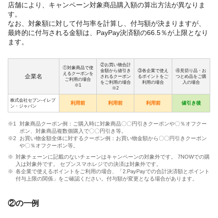
店舗により、キャンペーン対象商品購入額の算出方法が異なりま
す。
なお、対象額に対して付与率を計算し、付与額が決まりますが、
最終的に付与される金額は、PayPay決済額の66.5％が上限となり
ます。
②お買い物合計
①対象商品で使
金額から値引き
③各企業で使え
④見切り品・お
えるクーポンを
企業名
されるクーポン
るポイントをご
つとめ品をご購
ご利用の場合
をご利用の場合
利用の場合
入の場合
※1
※2
株式会社セブン-イレブ
利用前
利用前
利用前
値引き後
ン・ジャパン
対象商品クーポン例：ご購入時に対象商品〇〇円引きクーポンや〇％オフクー
ポン、対象商品複数個購入で〇〇円引き等。
お買い物金額全体に対するクーポン例：お買い物金額から〇〇円引きクーポン
や〇％オフクーポン等。
対象チェーンに記載のないチェーンはキャンペーンの対象外です。 7NOWでの購
入は対象外です。 セブンスマホレジでの決済は対象外です。
各企業で使えるポイントをご利用の場合、「2.PayPayでの合計決済額とポイント
付与上限の関係」をご確認ください。付与額が変更となる場合があります。
②の一例