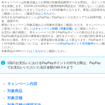
本キャンペーンは対象店舗よりお客様の対象商品購買データを受領し、ポイント
与を実施します。2026年1月5日時点で購買情報利用設定が「同意しない」に設定
れているお客様につきましてはポイント付与対象外となります。事前に設定状況
ご確認ください。ご確認方法は
こちら
から。
付与されるPayPayポイントはPayPay／PayPayカード公式ストアでも利用可能。
金、譲渡不可。
事前にキャンペーン対象店舗および対象外店舗をご確認いただき、キャンペーン
ご参加ください。詳しくは
キャンペーン詳細（対象店舗）
をご確認ください。
お支払い後の画面に、本キャンペーンに伴うPayPayポイントの表示はされません
PayPay株式会社以外の事業者が提供する、値引きクーポン、その他の割引券等を
用された場合、本キャンペーン適用金額が各店舗により異なります。PayPayポイ
ト付与条件の詳細については、必ず本ページの
PayPayポイント付与条件
からご確
ください。
対象商品のJANコードは
こちら
からご確認ください。
1回のお支払いにおけるPayPayポイントの付与上限は、PayPay
でお支払いいただいた合計金額の66.5％まで
キャンペーン内容
対象商品
対象店舗
対象店舗の確認方法