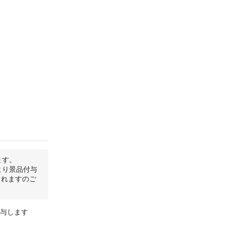
ます。
より景品付与
されますのご
付与します