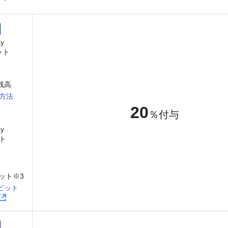
y
ット
y残高
方法
20
％付与
y
ト
ット※3
ビット