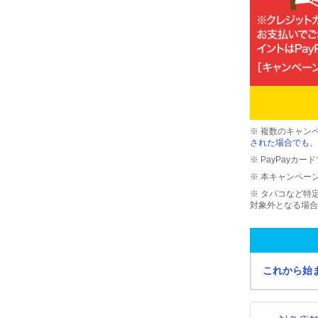
※ 複数のキャン
された場合でも、
※ PayPayカ
※ 本キャンペー
※ タバコなど特
対象外となる場合
これから始