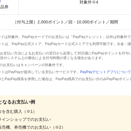
対象外※4
商品券
［付与上限］2,000ポイント／回・10,000ポイント／期間
ードは対象外。PayPayカードでのお支払いは「PayPayクレジット」以外は対象外
ポイントは、PayPay公式ストア、PayPayカード公式ストアでも利用可能です。出金
お支払い方法によるお支払いの翌日から起算して30日後にPayPayポイントを付与
況やシステム上の都合による付与時期が遅くなる場合があります。
でのお支払いはキャンペーンの対象外です。
デビットはPayPayが提供している支払いサービスです。
PayPayデビットアプリについて
商品券とPayPay残高を併用した場合は、PayPay残高でのお支払い分のみPayPayポ
となるお支払い例
コを含む購入（※1）
ラインショップでのお支払い
販売機、券売機でのお支払い（※2）