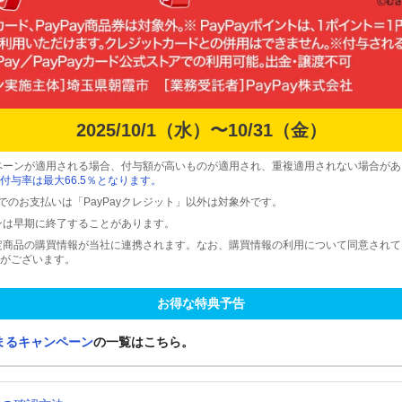
2025/10/1（水）〜10/31（金）
ペーンが適用される場合、付与額が高いものが適用され、重複適用されない場合があ
付与率は最大66.5％となります。
ードでのお支払いは「PayPayクレジット」以外は対象外です。
ンは早期に終了することがあります。
定商品の購買情報が当社に連携されます。なお、購買情報の利用について同意され
がございます。
お得な特典予告
まるキャンペーン
の一覧はこちら。