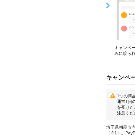
キャンペ
みに絞ら
キャンペ
1つの商
通常1回
を受けた
注意くだ
埼玉県朝霞市内
（※1）。Pa