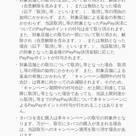
対象店舗との取引の全部について取り消され、解除され
（合意解除を含みます。）、または無効となった場合
（以下「取消し等」といいます。）、取消し等の理由の
如何にかかわらず、また、対象店舗による返金の有無に
かかわらず、当該取消し等の対象となったPayPay決済に
ついてのPayPayポイントの付与は全て取り消されます。
また、対象店舗との取引の一部について取り消され、解
除され（合意解除を含みます。）、または無効となった
場合（以下「取消し等」といいます。）、当該取消し等
の対象となった返金後のPayPay決済金額に応じた
PayPayポイントが付与されます。
対象店舗との取引について取消し等となった場合、取消
し等の理由の如何にかかわらず、また、対象店舗による
返金の有無にかかわらず、「キャンペーン期間中の付与
合計」は将来に向かってのみ減額されます。そのため、
「キャンペーン期間中の付与合計」が上限に到達して以
降に取消し等となった場合であっても、当該上限到達か
ら取消し等までのPayPay決済について本キャンペーンに
よるPayPayポイントの付与が行われることはありませ
ん。
タバコを含む購入は本キャンペーンの取引の対象外とな
ります。万が一、取引にタバコの購入が含まれる場合
は、当該取引へのキャンペーン適用を取り消す場合があ
ります。