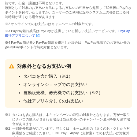
能です。出金・譲渡は不可となります。
原則として対象のお支払い方法によるお支払いの翌日から起算して30日後にPayPay
ポイントを付与いたしますが、ユーザーのご利用状況やシステム上の都合による付
与時期が遅くなる場合があります。
※2 オンラインでのお支払いはキャンペーンの対象外です。
※3 PayPay銀行残高はPayPayが提供している新しい支払いサービスです。
PayPay
銀行アプリについて
※4 PayPay商品券とPayPay残高を併用した場合は、PayPay残高でのお支払い分の
みPayPayポイント付与の対象となります。
対象外となるお支払い例
タバコを含む購入（※1）
オンラインショップでのお支払い
自動販売機、券売機でのお支払い（※2）
他社アプリを介してのお支払い
タバコを含む購入は、本キャンペーンの取引の対象外となります。万が一取引
にタバコの購入が含まれる場合は当該取引へのキャンペーン適用を取り消す場
合があります。
一部例外店舗がございます。詳しくは、ホーム画面の［近くのおトク］から対
象店舗をご確認ください。LINE Pay・Alipay（支付宝）でのお支払いは対象外