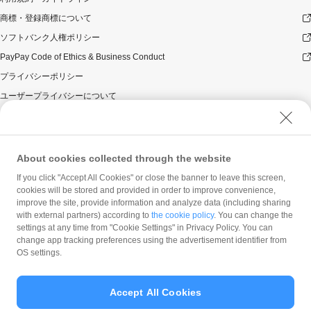
商標・登録商標について
ソフトバンク人権ポリシー
PayPay Code of Ethics & Business Conduct
プライバシーポリシー
ユーザープライバシーについて
ユーザーセキュリティについて
ウェブサイト利用規約
反社会的勢力に対する方針
About cookies collected through the website
勧誘方針
If you click "Accept All Cookies" or close the banner to leave this screen,
cookies will be stored and provided in order to improve convenience,
マネロン等基本方針
improve the site, provide information and analyze data (including sharing
カスタマーハラスメントに関する当社の考え方
with external partners) according to
the cookie policy
. You can change the
settings at any time from "Cookie Settings" in Privacy Policy. You can
change app tracking preferences using the advertisement identifier from
OS settings.
Accept All Cookies
© PayPay Corporation