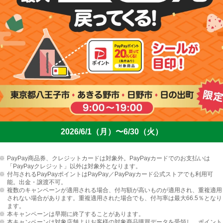
2026/6/1（月）〜6/30（火）
PayPay商品券、クレジットカードは対象外。PayPayカードでのお支払いは
「PayPayクレジット」以外は対象外となります。
付与されるPayPayポイントはPayPay／PayPayカード公式ストアでも利用可
能。出金・譲渡不可。
複数のキャンペーンが適用される場合、付与額が高いものが適用され、重複適用
されない場合があります。重複適用された場合でも、付与率は最大66.5％となり
ます。
本キャンペーンは早期に終了することがあります。
本キャンペーンは対象店舗よりお客様の対象商品購買データを受領し、ポイント