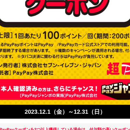
2023.12.1（金）～12.31（日）
PayPayクーポンを2つ以上獲得している場合は、付与額の高いクーポ