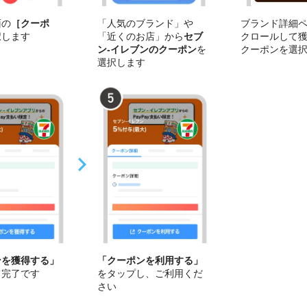
面の
［クーポ
「人気のブランド」や
ブランド詳細
択します
「近くのお店」から
セブ
クロールして
ン-イレブンのクーポン
を
クーポンを選
選択します
ンを獲得する」
「クーポンを利用する」
て完了です
をタップし、ご利用くだ
さい