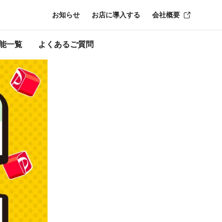
お知らせ
お店に導入する
会社概要
了時点のものにな
能一覧
よくあるご質問