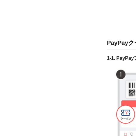
PayPa
1-1. Pa