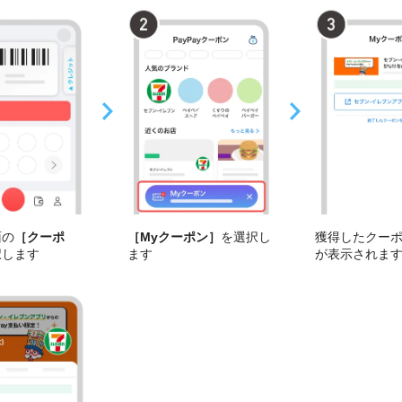
面の
［クーポ
［Myクーポン］
を選択し
獲得したクー
択します
ます
が表示されま