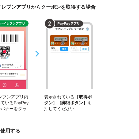
ブン-イレブンアプリからクーポンを取得する場合
レブンアプリ内
表示されている
［取得ボ
ているPayPay
タン］［詳細ボタン］
を
のバナーをタッ
押してください
を使用する