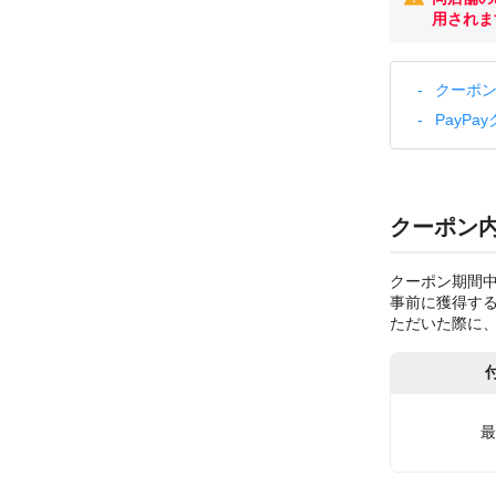
用されま
クーポ
PayP
クーポン
クーポン期間中
事前に獲得する
ただいた際に、
最