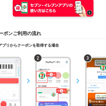
yクーポンご利用の流れ
yPayアプリからクーポンを取得する場合