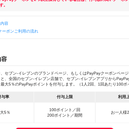
す。
ン内容
ayクーポンご利用の流れ
内容
、セブン-イレブンのブランドページ、もしくはPayPayクーポンペー
と、全国のセブン-イレブン店舗で、セブン-イレブンアプリからPayPa
最大5％のPayPayポイントを付与します。（1人2回、1回あたり100
付与率
付与上限
利用
100ポイント／回
大5％
お一人様
200ポイント／期間