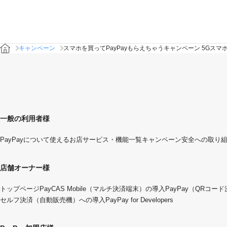
キャンペーン
スマホを買ってPayPayもらえちゃうキャンペーン 5Gスマ
一般の利用者様
PayPayについて
使えるお店
サービス・機能一覧
キャンペーン
安全への取り
店舗オーナー様
トップページ
PayCAS Mobile（マルチ決済端末）の導入
PayPay（QRコー
セルフ決済（自動販売機）への導入
PayPay for Developers