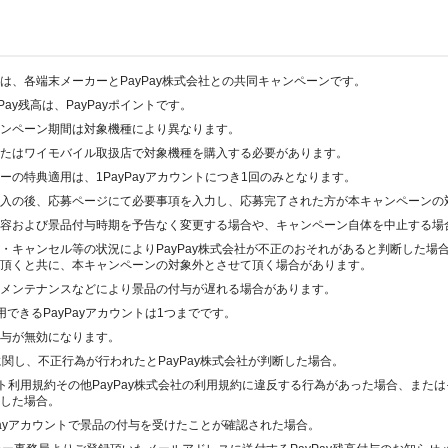
は、各端末メーカーとPayPay株式会社との共同キャンペーンです。
Pay残高は、PayPayポイントです。
ンペーン期間は対象機種により異なります。
たはワイモバイル取扱店で対象機種を購入する必要があります。
ーの特典適用は、1PayPayアカウントにつき1回のみとなります。
入の後、応募ページにて必要事項を入力し、応募完了された方が本キャンペーンの
容および景品付与時期を予告なく変更する場合や、キャンペーン自体を中止する場
・キャンセル等の状況によりPayPay株式会社が不正のおそれがあると判断した場合、
頂くと共に、本キャンペーンの対象外とさせて頂く場合があります。
メンテナンスなどにより景品の付与が遅れる場合があります。
用できるPayPayアカウントは1つまでです。
与が無効になります。
に関し、不正行為が行われたとPayPay株式会社が判断した場合。
yライト利用規約その他PayPay株式会社の利用規約に違反する行為があった場合、また
した場合。
yPayアカウントで景品の付与を受けたことが確認された場合。