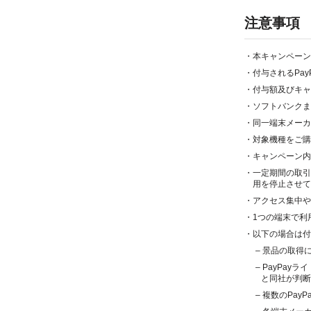
注意事項
・本キャンペーン
・付与されるPay
・付与額及びキャ
・ソフトバンクま
・同一端末メーカ
・対象機種をご購
・キャンペーン内
・一定期間の取引
用を停止させて
・アクセス集中や
・1つの端末で利
・以下の場合は付
– 景品の取得
– PayPa
と同社が判断
– 複数のPa