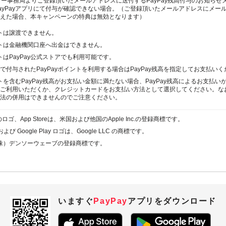
カー事務局よりご登録頂いたメールアドレスに送付するPayPay残高付与のお知らせ
ayPayアプリにて付与が確認できない場合。（ご登録頂いたメールアドレスにメー
えた場合、本キャンペーンの特典は無効となります）
ントは譲渡できません。
イントは金融機関口座へ出金はできません。
ントはPayPay公式ストアでも利用可能です。
で付与されたPayPayポイントを利用する場合はPayPay残高を指定してお支払い
ントを含むPayPay残高がお支払い金額に満たない場合、PayPay残高によるお支払
ご利用いただくか、クレジットカードをお支払い方法として選択してください。なお、
法の併用はできませんのでご注意ください。
eのロゴ、App Storeは、米国および他国のApple Inc.の登録商標です。
、および Google Play ロゴは、Google LLC の商標です。
株）デンソーウェーブの登録商標です。
いますぐ
PayPay
アプリを
ダウンロード