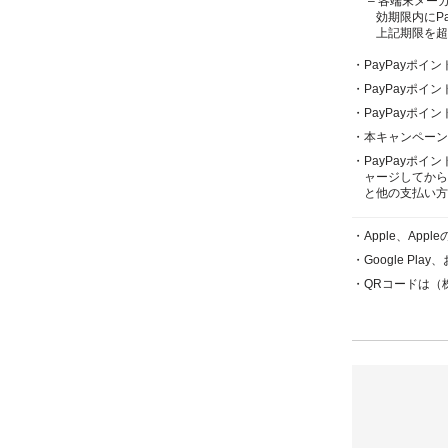
– 各端末メー
効期限内にP
上記期限を超
・PayPayポイ
・PayPayポ
・PayPayポイ
・本キャンペーン
・PayPayポイ
ャージしてから
と他の支払い方
・Apple、Appl
・Google Play
・QRコードは（