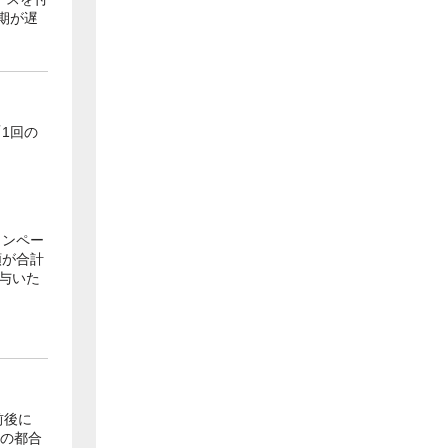
期が遅
1回の
ャンペー
額が合計
付与いた
前後に
上の都合