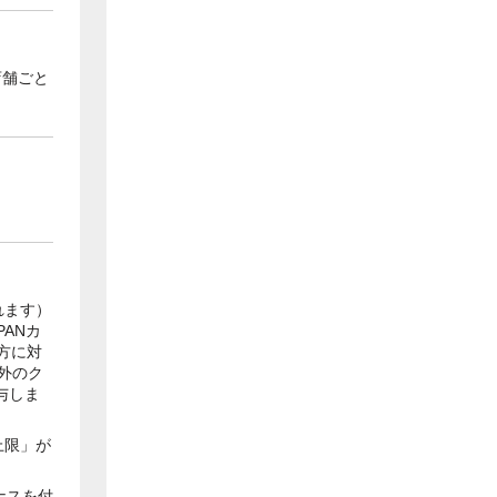
店舗ごと
れます）
PANカ
方に対
以外のク
与しま
上限」が
ナスを付