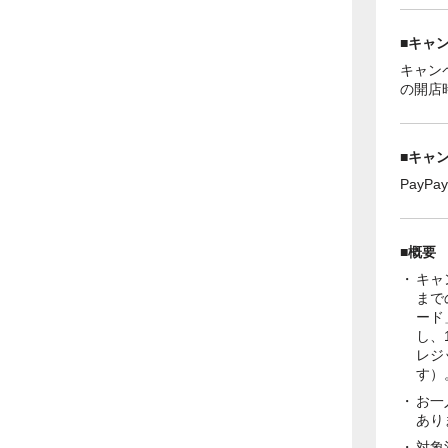
■キャ
キャンペ
の開店時
■キャ
PayP
■概要
キャ
まで
ード
し、
レジ
す）
お一
あり
対象