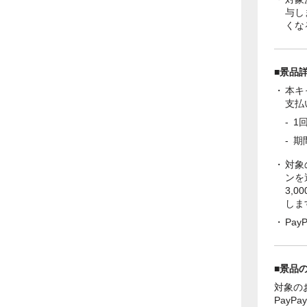
与し
くな
■景品
本キ
支払
1
期
対象
ンを
3,
しま
Pa
■景品
対象の
Pay