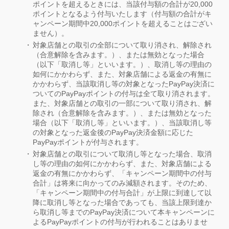
ポイントを超えるときには、当該付与額の合計が20,000
ポイントとなるよう付与いたします（付与額の合計がキ
ャンペーン期間中20,000ポイントを超えることはござい
ません）。
対象店舗との取引の全部について取り消され、解除され
（合意解除を含みます。）、または無効となった場合
（以下「取消し等」といいます。）、取消し等の理由の
如何にかかわらず、また、対象店舗による返金の有無に
かかわらず、当該取消し等の対象となったPayPay決済に
ついてのPayPayポイントの付与は全て取り消されます。
また、対象店舗との取引の一部について取り消され、解
除され（合意解除を含みます。）、または無効となった
場合（以下「取消し等」といいます。）、当該取消し等
の対象となった返金後のPayPay決済金額に応じた
PayPayポイントが付与されます。
対象店舗との取引について取消し等となった場合、取消
し等の理由の如何にかかわらず、また、対象店舗による
返金の有無にかかわらず、「キャンペーン期間中の付与
合計」は将来に向かってのみ減額されます。そのため、
「キャンペーン期間中の付与合計」が上限に到達して以
降に取消し等となった場合であっても、当該上限到達か
ら取消し等までのPayPay決済について本キャンペーンに
よるPayPayポイントの付与が行われることはありませ