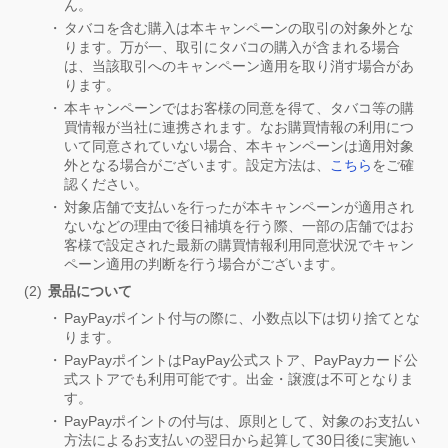
ん。
タバコを含む購入は本キャンペーンの取引の対象外とな
ります。万が一、取引にタバコの購入が含まれる場合
は、当該取引へのキャンペーン適用を取り消す場合があ
ります。
本キャンペーンではお客様の同意を得て、タバコ等の購
買情報が当社に連携されます。なお購買情報の利用につ
いて同意されていない場合、本キャンペーンは適用対象
外となる場合がございます。設定方法は、
こちら
をご確
認ください。
対象店舗で支払いを行ったが本キャンペーンが適用され
ないなどの理由で後日補填を行う際、一部の店舗ではお
客様で設定された最新の購買情報利用同意状況でキャン
ペーン適用の判断を行う場合がございます。
景品について
PayPayポイント付与の際に、小数点以下は切り捨てとな
ります。
PayPayポイントはPayPay公式ストア、PayPayカード公
式ストアでも利用可能です。出金・譲渡は不可となりま
す。
PayPayポイントの付与は、原則として、対象のお支払い
方法によるお支払いの翌日から起算して30日後に実施い