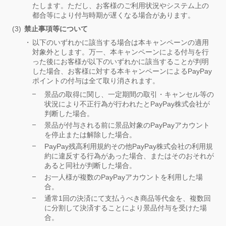
たします。ただし、お客様のご利用状況やシステム上の
都合等により付与時期が遅くなる場合があります。
禁止事項等について
以下のいずれかに該当する場合は本キャンペーンの適用
対象外とします。万一、本キャンペーンによる付与を行
った後にお客様が以下のいずれかに該当することが判明
した場合、お客様に対する本キャンペーンによるPayPay
ポイントの付与は全て取り消されます。
景品の取得に関し、一定期間の取引・キャンセル等の
状況により不正行為が行われたとPayPay株式会社が
判断した場合。
景品が付与される前に景品対象のPayPayアカウント
を停止または解除した場合。
PayPay残高利用規約その他PayPay株式会社の利用規
約に違反する行為があった場合、またはそのおそれが
あると同社が判断した場合。
お一人様が複数のPayPayアカウントを利用した場
合。
通常1回の決済にて支払うべき商品等代金を、複数回
に分割して決済することにより景品付与を受けた場
合。