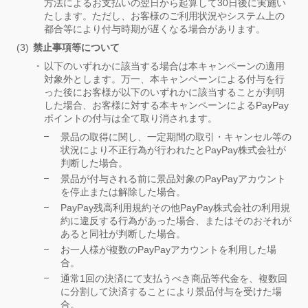
方法によるお支払いの翌日から起算して30日後に実施い
たします。ただし、お客様のご利用状況やシステム上の
都合等により付与時期が遅くなる場合があります。
禁止事項等について
以下のいずれかに該当する場合は本キャンペーンの適用
対象外とします。万一、本キャンペーンによる付与を行
った後にお客様が以下のいずれかに該当することが判明
した場合、お客様に対する本キャンペーンによるPayPay
ポイントの付与は全て取り消されます。
景品の取得に関し、一定期間の取引・キャンセル等の
状況により不正行為が行われたとPayPay株式会社が
判断した場合。
景品が付与される前に景品対象のPayPayアカウント
を停止または解除した場合。
PayPay残高利用規約その他PayPay株式会社の利用規
約に違反する行為があった場合、またはそのおそれが
あると同社が判断した場合。
お一人様が複数のPayPayアカウントを利用した場
合。
通常1回の決済にて支払うべき商品等代金を、複数回
に分割して決済することにより景品付与を受けた場
合。