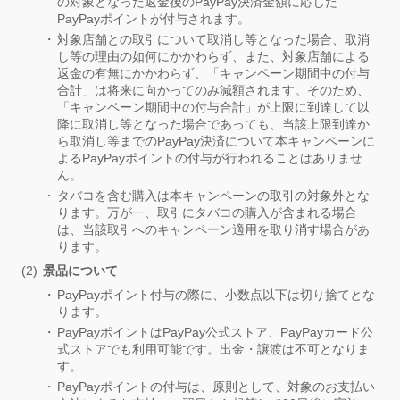
の対象となった返金後のPayPay決済金額に応じた
PayPayポイントが付与されます。
対象店舗との取引について取消し等となった場合、取消
し等の理由の如何にかかわらず、また、対象店舗による
返金の有無にかかわらず、「キャンペーン期間中の付与
合計」は将来に向かってのみ減額されます。そのため、
「キャンペーン期間中の付与合計」が上限に到達して以
降に取消し等となった場合であっても、当該上限到達か
ら取消し等までのPayPay決済について本キャンペーンに
よるPayPayポイントの付与が行われることはありませ
ん。
タバコを含む購入は本キャンペーンの取引の対象外とな
ります。万が一、取引にタバコの購入が含まれる場合
は、当該取引へのキャンペーン適用を取り消す場合があ
ります。
景品について
PayPayポイント付与の際に、小数点以下は切り捨てとな
ります。
PayPayポイントはPayPay公式ストア、PayPayカード公
式ストアでも利用可能です。出金・譲渡は不可となりま
す。
PayPayポイントの付与は、原則として、対象のお支払い