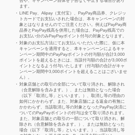
合や、キャンペーン自体を予告なく中止する場合があり
ます。
LINE Pay、Alipay（支付宝）、PayPay商品券、クレジッ
トカードでお支払いされた場合は、本キャンペーンの対
象とはなりませんのでご注意ください。例えばPayPay商
品券とPayPay残高を併用した場合は、PayPay残高での
お支払い分のみPayPayポイント付与の対象となります。
対象のお支払方法にてお支払いいただいた際に、仮に本
キャンペーンを適用すると、本キャンペーンによるキャ
ンペーン期間中のPayPayポイントの付与額が合計3,000
ポイントを超えるときには、当該付与額の合計が3,000ポ
イントとなるよう付与いたします（付与額の合計がキャ
ンペーン期間中3,000ポイントを超えることはございませ
ん）。
対象店舗との取引の全部について取り消され、解除され
（合意解除を含みます。）、または無効となった場合
（以下「取消し等」といいます。）、取消し等の理由の
如何にかかわらず、また、対象店舗による返金の有無に
かかわらず、当該取消し等の対象となったPayPay決済に
ついてのPayPayポイントの付与は全て取り消されます。
また、対象店舗との取引の一部について取り消され、解
除され（合意解除を含みます。）、または無効となった
場合（以下「取消し等」といいます。）、当該取消し等