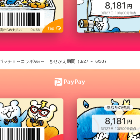
パッチョ～コラボVer～
きせかえ期間（3/27 ～ 6/30）