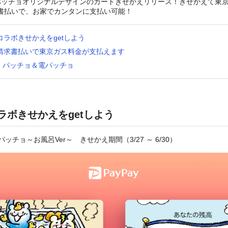
パッチョオリジナルデザインのカードきせかえリリース！きせかえて東
請求書払いで、お家でカンタンに支払い可能！
ayコラボきせかえをgetしよう
ay請求書払いで東京ガス料金が支払えます
 パッチョ＆電パッチョ
コラボきせかえをgetしよう
パッチョ～お風呂Ver～
きせかえ期間（3/27 ～ 6/30）