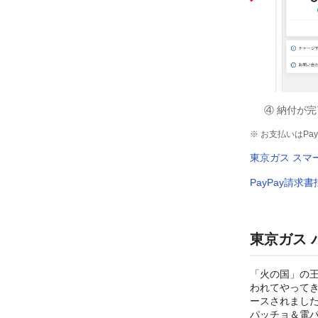
④ 納付が
※ お支払いはP
東京ガス スマ
PayPay請求
東京ガス 
「火の国」の
われてやって
ースされまし
パッチョ＆電