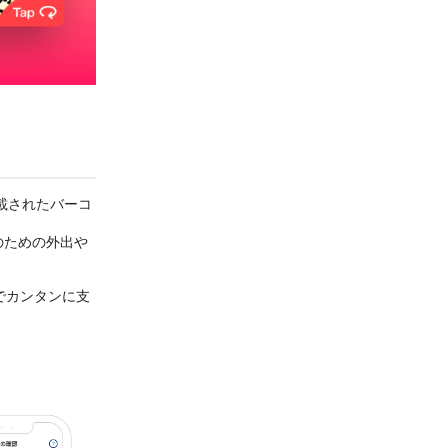
載されたバーコ
のための外出や
でカンタンに支