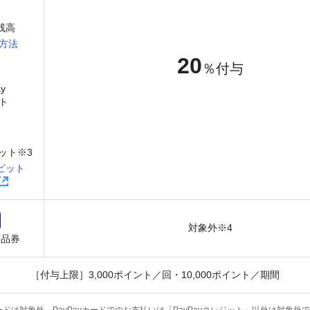
y残高
方法
20
％付与
y
ト
ット※3
ビット
対象外※4
商品券
［付与上限］3,000ポイント／回・10,000ポイント／期間
ドは対象外。PayPayカードでのお支払いは「PayPayクレジット」以外は対象外