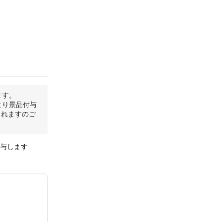
ます。
より景品付与
されますのご
付与します