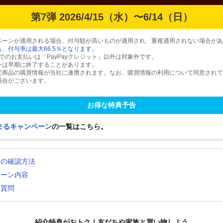
第7弾 2026/4/15（水）〜6/14（日）
ペーンが適用される場合、付与額が高いものが適用され、重複適用されない場合があ
、付与率は最大66.5％となります。
ードでのお支払いは「PayPayクレジット」以外は対象外です。
ンは早期に終了することがあります。
定商品の購買情報が当社に連携されます。なお、購買情報の利用について同意されて
場合がございます。
お得な特典予告
まるキャンペーン
の一覧はこちら。
舗の確認方法
ペーン内容
る質問
紹介特典がおトク！友だちや家族と買い物しよう