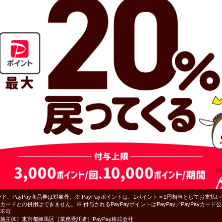
ド、PayPay商品券は対象外。※ PayPayポイントは、1ポイント＝1円相当としてお支払
ードとの併用はできません。※ 付与されるPayPayポイントはPayPay／PayPayカー
不可
施主体］東京都練馬区［業務受託者］PayPay株式会社