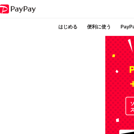
キャンペーン
PayPayはじめ特典 同時開催！フォロー＆リツイートキャ
本キャンペーンは
ります。
はじめる
便利に使う
Pay