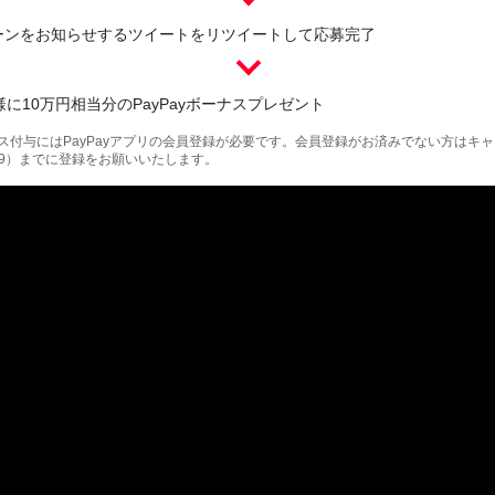
ーンをお知らせするツイートをリツイートして応募完了
様に10万円相当分のPayPayボーナスプレゼント
ボーナス付与にはPayPayアプリの会員登録が必要です。会員登録がお済みでない方はキ
 23:59）までに登録をお願いいたします。