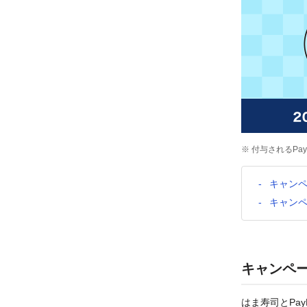
※ 付与されるPa
キャン
キャン
キャンペ
はま寿司とPa