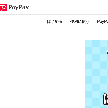
キャンペーン
超PayPay祭 はま寿司×PayPay ダブルフォロー＆リツイ
本キャンペーンは
ります。
はじめる
便利に使う
Pay