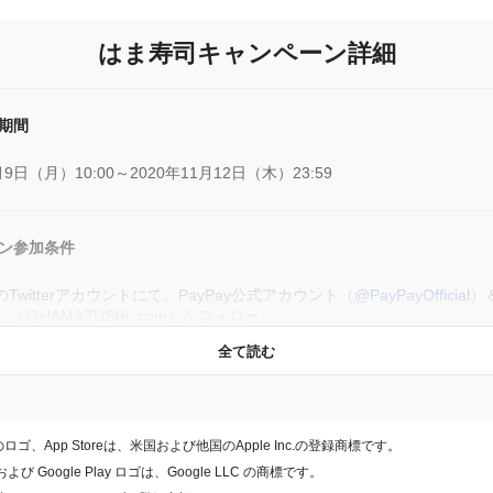
はま寿司キャンペーン詳細
ン参加条件を満たした方の中から抽選で当選された10名様に「1万円分
をプレゼント
期間
景品の発送時期
月9日（月）10:00～2020年11月12日（木）23:59
@PayPayOfficial
より、当選のダイレクトメッセージをお送りいたしま
を外された場合、ダイレクトメッセージが送れず当選は無効となります。
ン参加条件
トメッセージ送信後一週間経過しても必要事項をご連絡いただけなかった場合、当選
ます。
Twitterアカウントにて、PayPay公式アカウント（
@PayPayOfficial
）
】（
@HAMAZUSHi_com
）をフォロー
ペーン期間中に、お客様のTwitterアカウントにて、当社の指定するツ
配布について
全て読む
公式】（
@HAMAZUSHi_com
）が投稿するツイート）をリツイートした
します
@PayPayOfficial
からご連絡したのちに、詳細をはま寿司【公式】
USHi_com
）よりご連絡します。
12月下旬までに当選者にお食事券を送付予定です。
eのロゴ、App Storeは、米国および他国のApple Inc.の登録商標です。
、および Google Play ロゴは、Google LLC の商標です。