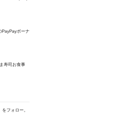
ayPayボーナ
はま寿司お食事
）をフォロー。