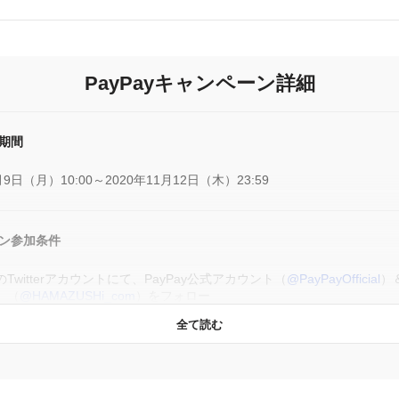
PayPayキャンペーン詳細
期間
月9日（月）10:00～2020年11月12日（木）23:59
ン参加条件
Twitterアカウントにて、PayPay公式アカウント（
@PayPayOfficial
）
】（
@HAMAZUSHi_com
）をフォロー
ペーン期間中に、お客様のTwitterアカウントにて、はま寿司の指定する
全て読む
Pay公式アカウント（
@PayPayOfficial
）が投稿するツイート）をリツイ
募完了とします