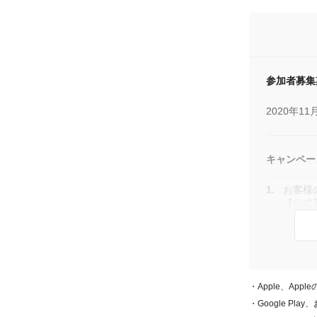
賞品
キャンペー
お食事券」
参加者募集
当選発表と
2020年11
当選者には
フォロー
キャンペー
ダイレク
しとなり
お客様の
【公式
キャン
お食事券の
寿司【
完了と
当選連絡：
（
@HAMAZ
2020年
・Apple、Appl
賞品
・Google Play