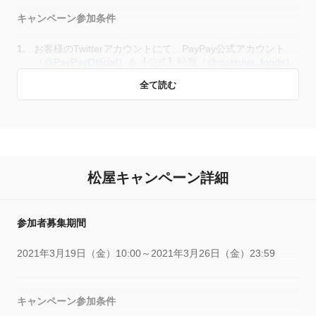
キャンペーン参加条件
お客様のTwitterアカウントにて、PayPay公式アカウント
（
@PayPayOfficial
）＆【公式】松屋（
@matsuya_foods
）
をフォロー
全て読む
キャンペーン期間中に、お客様のTwitterアカウントにて、
松屋の指定するツイート（PayPay公式アカウント
（
@PayPayOfficial
）が投稿するツイート）をリツイートし
た場合に応募完了とします
松屋キャンペーン詳細
賞品
キャンペーン参加条件を満たした方の中から抽選で当選された
参加者募集期間
10名様に「松弁ポイント1万ポイント」をプレゼント
2021年3月19日（金）10:00～2021年3月26日（金）23:59
当選発表と景品の発送時期
キャンペーン参加条件
当選者には
@matsuya_foods
より、当選のダイレクトメッセー
ジをお送りいたします。