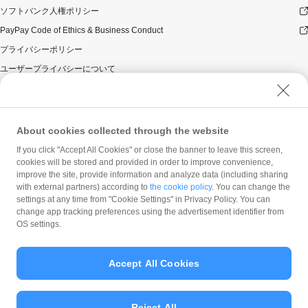
お一人様が複数のPayPayアカウントを利用した場合。
ソフトバンク人権ポリシー
PayPayボーナス付与の連絡時にPayPay公式アカウントおよ
PayPay Code of Ethics & Business Conduct
びを【公式】松屋（
@matsuya_foods
）をフォローしていな
い場合、ポイント付与の候補対象外となります。
プライバシーポリシー
本キャンペーン対象者の決定方法や確率に関するお問い合わ
ユーザープライバシーについて
せにはお答えできません。
ユーザーセキュリティについて
本キャンペーンに関するお問い合わせは下記サポート窓口へ
お問い合わせ下さい。
ウェブサイト利用規約
PayPayカスタマーサポート窓口
反社会的勢力に対する方針
About cookies collected through the website
当選者の権利を他の人へ譲渡することはできません。
勧誘方針
If you click "Accept All Cookies" or close the banner to leave this screen,
複数アカウントを用いて応募を行う行為は本キャンペーンの
cookies will be stored and provided in order to improve convenience,
マネロン等基本方針
適用対象外となります。また、悪質な行為はPayPayボーナス
improve the site, provide information and analyze data (including sharing
付与の候補の対象外となります。
カスタマーハラスメントに関する当社の考え方
with external partners) according to
the cookie policy
. You can change the
当選者は、当選者宛のダイレクトメッセージに記載されてい
settings at any time from "Cookie Settings" in Privacy Policy. You can
る必要事項を同メッセージに記載されている期日までに、当
change app tracking preferences using the advertisement identifier from
社の指示する方法にて連絡するものとします。
OS settings.
ダイレクトメッセージ送信後一週間経過しても必要事項をご
連絡いただけなかった場合、当選資格は取り消しとなりま
Accept All Cookies
す。
本キャンペーンは、予告なく変更または中止する場合がござ
© PayPay Corporation
います。
Reject All