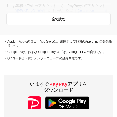
お客様のTwitterアカウントにて、PayPay公式アカウント
フォローを外された場合、ダイレクトメッセージが送れず当選は無効となり
（
@PayPayOfficial
）＆【公式】松屋（
@matsuya_foods
）
ます。
をフォロー
ダイレクトメッセージ送信後一週間経過しても必要事項をご連絡いただけな
全て読む
かった場合、当選資格は取り消しとなります。
キャンペーン期間中に、お客様のTwitterアカウントにて、
当社の指定するツイート（【公式】松屋
（
@matsuya_foods
）が投稿するツイート）をリツイート
した場合に応募完了とします
「松弁ポイント1万ポイント」配布について
・Apple、Appleのロゴ、App Storeは、米国および他国のApple Inc.の登録商
標です。
当選連絡：松弁ポイントの配布方法はキャンペーン終了後一週
・Google Play、および Google Play ロゴは、Google LLC の商標です。
間前後で【公式】松屋（
@matsuya_foods
）がご連絡いたしま
賞品
・QRコードは（株）デンソーウェーブの登録商標です。
す。
【公式】松屋（
@matsuya_foods
）よりTwitterのダイレクトメ
キャンペーン参加条件を満たした方の中から抽選で当選された
ッセージでお送りいたしますので、フォローを外さずお待ち下
10名様に10,000円相当のPayPayボーナスをプレゼント
さい。
ダイレクトメール内に記載されている専用フォームにアクセス
して頂き、Twitterのアカウント名・お名前・メールアドレス
いますぐ
PayPay
アプリを
等、松屋が指定する事項を記載頂きます。
当選発表と景品の付与時期
ダウンロード
フォローを外された場合、ダイレクトメッセージが送れず当選は無効となり
当選者には
@PayPayOfficial
より、当選のダイレクトメッセージ
ます。
をお送りいたします。PayPayボーナスの受け取り方法はキャン
ダイレクトメッセージ送信後一週間経過しても必要事項をご連絡いただけな
かった場合、当選資格は取り消しとなります。
ペーン終了後一週間前後でご連絡いたします。
PayPayボーナスを受け取るためには、PayPayアカウントが必