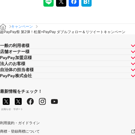
は、当選資格が取り消しとなる場合があります。
利用規約に基づき本人確認が必要となる場合があります。
PayPayボーナスはPayPay公式ストアにて利用可能です。PayPayボーナスの
出金及び譲渡はできません。
キャンペーン
超PayPay祭 第2弾！松屋×PayPay ダブルフォロー＆リツイートキャンペーン
注意事項
一般の利用者様
申込者は以下のすべての事項に同意した上で、本キャンペー
店舗オーナー様
ンに申し込むものとします。
PayPay加盟店様
Twitterアカウントを非公開にしている場合、リツイートを確
法人のお客様
認することができないため、PayPayボーナス付与の候補対象
自治体の担当者様
外となります。
PayPay株式会社
以下の場合は本キャンペーンの適用対象外とします。
景品の取得に関し、一定期間の取引・キャンセル等の状
最新情報をチェック！
況により不正行為が行われたとPayPay株式会社が判断し
た場合。
景品が付与される前に景品対象のPayPayアカウントを停
止または解除した場合。
お知らせ
サポート
PayPay残高利用規約その他PayPay株式会社の利用規約
に違反する行為があった場合、またはそのおそれがある
利用規約・ガイドライン
と同社が判断した場合。
商標・登録商標について