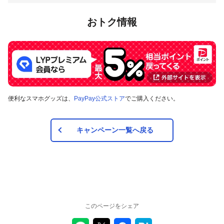
要です。
PayPay公式アカウント（
@PayPayOfficial
）よりTwitterのダイ
注意事項
おトク情報
レクトメッセージでお送りいたしますので、フォローを外さず
お待ち下さい。
申込者は以下のすべての事項に同意した上で、本キャンペー
ダイレクトメール内に記載されている専用フォームにアクセス
ンに申し込むものとします。
して頂き、Twitterのアカウント名・PayPayアプリのユーザーID
Twitterアカウントを非公開にしている場合、リツイートを確
等、当社が指定する事項を記載頂きます。
認することができないため、景品当選の候補対象外となりま
す。
フォローを外された場合、ダイレクトメッセージが送れず当選は無効となり
ます。
以下の場合は本キャンペーンの適用対象外とします。
ダイレクトメッセージ送信後一週間経過しても必要事項をご連絡いただけな
便利なスマホグッズは、
PayPay公式ストア
でご購入ください。
当選者の権利を他の人へ譲渡することはできません。
かった場合、当選資格は取り消しとなります。
当選連絡後、PayPayアカウントの確認を行います。
複数アカウントを用いて応募を行う行為は本キャンペーンの
適用対象外となります。・当選者は、当選者宛のダイレクト
キャンペーン一覧へ戻る
メッセージに記載されている必要事項を同メッセージに記載
PayPayボーナスの付与および利用条件
されている期日までに、松屋フーズの指示する方法にて連絡
するものとします。
2021年5月31日（月）23:59までに当選者のPayPayアプリへ
ダイレクトメッセージ送信後一週間経過しても必要事項をご
PayPayボーナス付与を行う予定です。
連絡いただけなかった場合、当選資格は取り消しとなりま
キャンペーン終了時（2021年3月26日23:59）までにPayPayア
す。
プリの会員登録が完了していない場合、PayPayボーナス付与を
本キャンペーンは、予告なく変更または中止する場合がござ
行うことができないため当選資格は取り消しとなります。
います。
このページをシェア
PayPayアプリアカウントの確認時、退会済みや利用制限となったアカウント