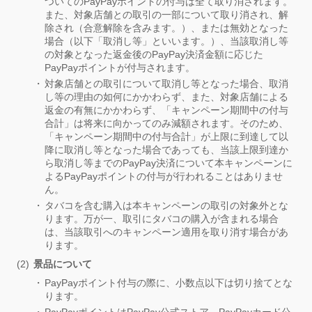
ついてのPayPayポイントの付与は全て取り消されます。
また、対象店舗との取引の一部について取り消され、解
除され（合意解除を含みます。）、または無効となった
場合（以下「取消し等」といいます。）、当該取消し等
の対象となった返金後のPayPay決済金額に応じた
PayPayポイントが付与されます。
対象店舗との取引について取消し等となった場合、取消
し等の理由の如何にかかわらず、また、対象店舗による
返金の有無にかかわらず、「キャンペーン期間中の付与
合計」は将来に向かってのみ減額されます。そのため、
「キャンペーン期間中の付与合計」が上限に到達して以
降に取消し等となった場合であっても、当該上限到達か
ら取消し等までのPayPay決済について本キャンペーンに
よるPayPayポイントの付与が行われることはありませ
ん。
タバコを含む購入は本キャンペーンの取引の対象外とな
ります。万が一、取引にタバコの購入が含まれる場合
は、当該取引へのキャンペーン適用を取り消す場合があ
ります。
景品について
PayPayポイント付与の際に、小数点以下は切り捨てとな
ります。