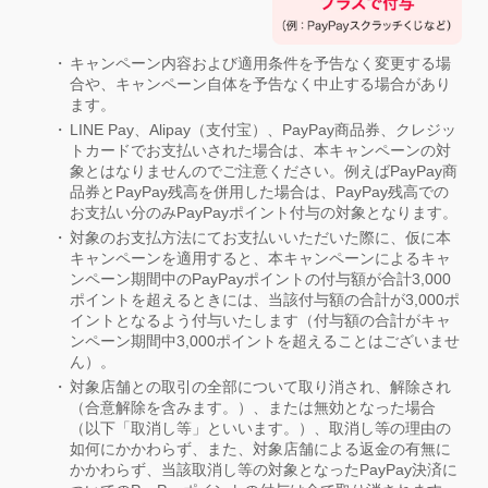
キャンペーン内容および適用条件を予告なく変更する場
合や、キャンペーン自体を予告なく中止する場合があり
ます。
LINE Pay、Alipay（支付宝）、PayPay商品券、クレジッ
トカードでお支払いされた場合は、本キャンペーンの対
象とはなりませんのでご注意ください。例えばPayPay商
品券とPayPay残高を併用した場合は、PayPay残高での
お支払い分のみPayPayポイント付与の対象となります。
対象のお支払方法にてお支払いいただいた際に、仮に本
キャンペーンを適用すると、本キャンペーンによるキャ
ンペーン期間中のPayPayポイントの付与額が合計3,000
ポイントを超えるときには、当該付与額の合計が3,000ポ
イントとなるよう付与いたします（付与額の合計がキャ
ンペーン期間中3,000ポイントを超えることはございませ
ん）。
対象店舗との取引の全部について取り消され、解除され
（合意解除を含みます。）、または無効となった場合
（以下「取消し等」といいます。）、取消し等の理由の
如何にかかわらず、また、対象店舗による返金の有無に
かかわらず、当該取消し等の対象となったPayPay決済に