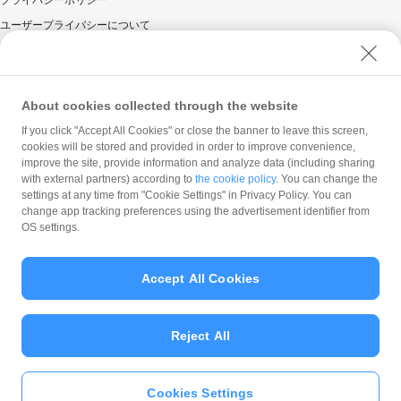
プライバシーポリシー
ユーザープライバシーについて
ユーザーセキュリティについて
ウェブサイト利用規約
反社会的勢力に対する方針
About cookies collected through the website
勧誘方針
If you click "Accept All Cookies" or close the banner to leave this screen,
cookies will be stored and provided in order to improve convenience,
マネロン等基本方針
improve the site, provide information and analyze data (including sharing
カスタマーハラスメントに関する当社の考え方
with external partners) according to
the cookie policy
. You can change the
settings at any time from "Cookie Settings" in Privacy Policy. You can
change app tracking preferences using the advertisement identifier from
OS settings.
Accept All Cookies
© PayPay Corporation
Reject All
Cookies Settings
いますぐ
PayPayアプリ
をダウンロ