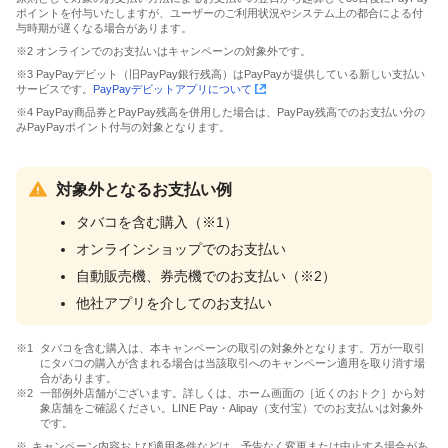
ポイントを付与いたしますが、ユーザーのご利用状況やシステム上の都合による付
与時期が遅くなる場合があります。
※2 オンラインでのお支払いはキャンペーンの対象外です。
※3 PayPayデビット（旧PayPay銀行残高）はPayPayが提供している新しい支払い
サービスです。
PayPayデビットアプリについて
※4 PayPay商品券とPayPay残高を併用した場合は、PayPay残高でのお支払い分の
みPayPayポイント付与の対象となります。
対象外となるお支払い例
タバコを含む購入（※1）
オンラインショップでのお支払い
自動販売機、券売機でのお支払い（※2）
他社アプリを介してのお支払い
タバコを含む購入は、本キャンペーンの取引の対象外となります。万が一取引
にタバコの購入が含まれる場合は当該取引へのキャンペーン適用を取り消す場
合があります。
一部例外店舗がございます。詳しくは、ホーム画面の［近くのおトク］から対
象店舗をご確認ください。LINE Pay・Alipay（支付宝）でのお支払いは対象外
です。
キャンペーン内容および適用条件などは、予告なく変更または中止する場合があ