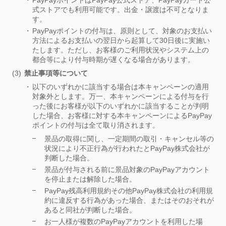
PayPayポイントはPayPay公式ストア、PayPayカード公
式ストアでも利用可能です。出金・譲渡は不可となりま
す。
PayPayポイントの付与は、原則として、対象のお支払い
方法によるお支払いの翌日から起算して30日後に実施い
たします。ただし、お客様のご利用状況やシステム上の
都合等により付与時期が遅くなる場合があります。
禁止事項等について
以下のいずれかに該当する場合は本キャンペーンの適用
対象外とします。万一、本キャンペーンによる付与を行
った後にお客様が以下のいずれかに該当することが判明
した場合、お客様に対する本キャンペーンによるPayPay
ポイントの付与は全て取り消されます。
景品の取得に関し、一定期間の取引・キャンセル等の
状況により不正行為が行われたとPayPay株式会社が
判断した場合。
景品が付与される前に景品対象のPayPayアカウント
を停止または解除した場合。
PayPay残高利用規約その他PayPay株式会社の利用規
約に違反する行為があった場合、またはそのおそれが
あると同社が判断した場合。
お一人様が複数のPayPayアカウントを利用した場