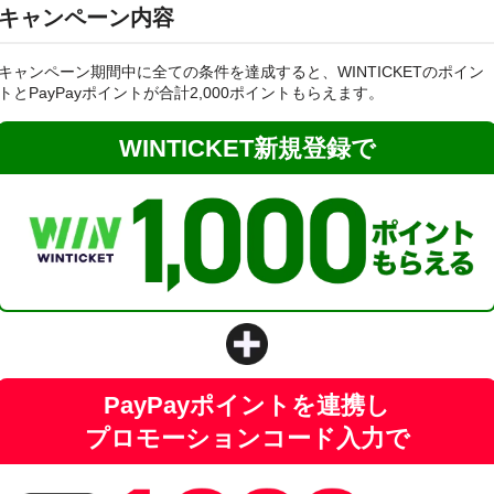
キャンペーン内容
キャンペーン期間中に全ての条件を達成すると、WINTICKETのポイン
トとPayPayポイントが合計2,000ポイントもらえます。
WINTICKET新規登録で
PayPayポイントを連携し
プロモーションコード入力で