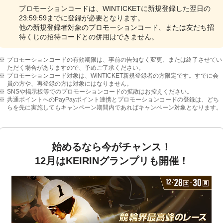
プロモーションコードは、WINTICKETに新規登録した翌日の
23:59:59までに登録が必要となります。
他の新規登録者対象のプロモーションコード、または友だち招
待くじの招待コードとの併用はできません。
プロモーションコードの有効期限は、事前の告知なく変更、または終了させてい
ただく場合がありますので、予めご了承ください。
プロモーションコード対象は、WINTICKET新規登録者の方限定です。すでに会
員の方や、再登録の方は対象にはなりません。
SNSや掲示板等でのプロモーションコードの拡散はお控えください。
共通ポイントへのPayPayポイント連携とプロモーションコードの登録は、どち
らを先に実施してもキャンペーン期間内であればキャンペーン対象となります。
始めるなら今がチャンス！
12月はKEIRINグランプリも開催！