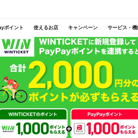
 2025年1月13日（月） 23:59 に終了致しました。ページ内の情報はキャンペー
開催中のキャンペーン一覧はこちら
。
Payポイント
使えるお店
キャンペーン
サービス・機