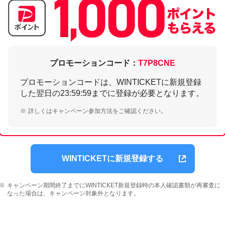
プロモーションコード：
T7P8CNE
プロモーションコードは、WINTICKETに新規登録
した翌日の23:59:59までに登録が必要となります。
詳しくはキャンペーン参加方法をご確認ください。
WINTICKETに新規登録する
キャンペーン期間終了までにWINTICKET新規登録時の本人確認書類が再審査に
なった場合は、キャンペーン対象外となります。