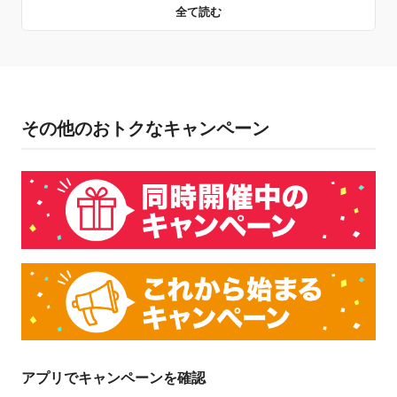
全て読む
キャンペーン主催者
株式会社WinTicket
概要
その他のおトクなキャンペーン
キャンペーン期間中、WINTICKETを新規登録し、WINTICKET
のプロモーションコードを登録した上で、WINTICKETの共通ポ
イントにはじめてPayPayポイントを設定し、アカウント連携が
完了した方に対し、後日PayPayポイント1,000ポイント（付与
上限1,000ポイント回／期間））を付与いたします。
更に、上記の条件を達成している方で新規登録したWINTICKET
アカウントにPayPayで合計1,000円以上チャージを行う
（WINTICKETポイントを購入する）と、2人に1人PayPayポイ
ントが500ポイント当たります。
ポイント付与日
アプリでキャンペーンを確認
2025年9月下旬頃を目処に付与いたします。