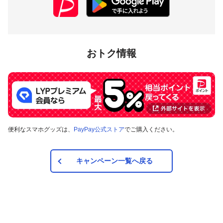
キャンペーン期間より以前にWINTICKETの共通ポイントに
PayPayポイントを設定後、解除した方がキャンペーン期間中
に再度設定した場合はキャンペーン対象外となります。
おトク情報
対象の支払方法
本キャンペーンの対象の支払方法は、PayPayクレジット、
PayPay残高、その他のお支払方法は対象外です。
PayPay商品券、クレジットカードでのお支払いは対象外となります。例えば
PayPay商品券とPayPay残高を併用した場合は、PayPay残高でのお支払い分
のみポイント付与の対象となります。また、PayPayカード（旧Yahoo! JAPAN
便利なスマホグッズは、
PayPay公式ストア
でご購入ください。
カード含む）、PayPayカード ゴールドでのお支払いは「PayPayクレジッ
ト」以外は対象外となります。
キャンペーン一覧へ戻る
対象ストア
本キャンペーンの対象ストアは、WINTICKETです。