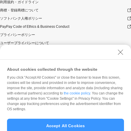
は、株式会社WinTicket及びPayPay株式会社は責任を負
利用規約・ガイドライン
いかねます。
商標・登録商標について
本キャンペーンは、Apple Inc.、アップルジャパン合同会
社とは一切関係はありません。
ソフトバンク人権ポリシー
キャンペーンの開催期間や特典内容および適用条件を予
PayPay Code of Ethics & Business Conduct
告なく変更する場合や、キャンペーン自体を予告なく中
プライバシーポリシー
止する場合があります。
対象店舗との取引について取消し等となった場合、取消
ユーザープライバシーについて
し等の理由の如何にかかわらず、また、対象店舗による
ユーザーセキュリティについて
返金の有無にかかわらず、「キャンペーン期間中の付与
合計」は将来に向かってのみ減額されます。そのため、
ウェブサイト利用規約
「キャンペーン期間中の付与合計」が上限に到達して以
反社会的勢力に対する方針
About cookies collected through the website
降に取消し等となった場合であっても、当該上限到達か
ら取消し等までのPayPay決済について本キャンペーンに
勧誘方針
If you click "Accept All Cookies" or close the banner to leave this screen,
よるPayPayポイントの付与が行われることはありませ
cookies will be stored and provided in order to improve convenience,
マネロン等基本方針
ん。
improve the site, provide information and analyze data (including sharing
カスタマーハラスメントに関する当社の考え方
with external partners) according to
the cookie policy
. You can change the
本キャンペーンの主催は、株式会社WinTicketであり、
settings at any time from "Cookie Settings" in Privacy Policy. You can
PayPay株式会社は株式会社WinTicketより委託を受けて
change app tracking preferences using the advertisement identifier from
運営をしております。
OS settings.
本キャンペーンにより付与するPayPayポイントは、
PayPay決済により適用されるPayPay利用特典や同時開
催中の総付キャンペーンによるポイントの「付与合計上
Accept All Cookies
限」の算定には用いられません。