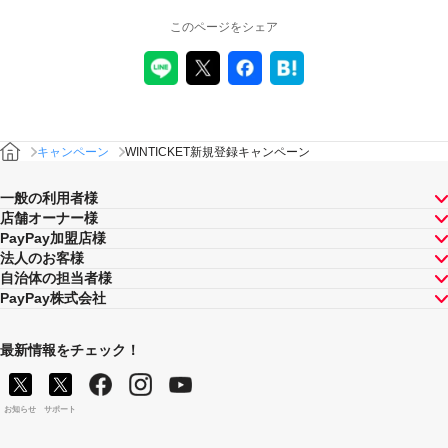
注意事項
このページをシェア
キャンペーンの適用について
WINTICKETに過去登録したことがない方が対象のキャン
ペーンです。
WINTICKET新規登録時の本人確認完了、PayPayポイン
ト連携完了、プロモーションコード入力完了のすべてが
キャンペーン
WINTICKET新規登録キャンペーン
キャンペーン期間中に完了している必要があります。
プロモーションコードの有効期限はWINTICKET新規登録
一般の利用者様
の翌日の23:59:59までです。
店舗オーナー様
プロモーションコードの使用は1回のみとなっておりま
PayPay加盟店様
す。他のプロモーションコードと併用することはできま
法人のお客様
せん。
自治体の担当者様
プロモーションコードはWINTICKETを過去に登録したこ
PayPay株式会社
とがある方は使用できません。
WINTICKETの新規登録には、年齢確認のため本人確認書
類の提出が必要となります。
最新情報をチェック！
キャンペーン期間終了までにWINTICKET新規登録時の本
人確認書類が再審査になった場合は、キャンペーンの対
象外となります。
お知らせ
サポート
本キャンペーンにおける第三者間のトラブルについて