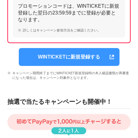
プロモーションコードは、WINTICKETに新規
登録した翌日の23:59:59までに登録が必要と
なります。
詳しくはキャンペーン参加方法をご確認ください。
WINTICKETに新規登録する
キャンペーン期間終了までにWINTICKET新規登録時の本人確認書類が再審査
になった場合は、キャンペーン対象外となります。
抽選で当たるキャンペーンも開催中！