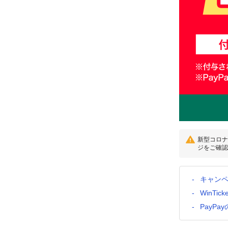
新型コロナ
ジをご確認
キャン
WinTi
PayP