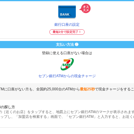
銀行口座の設定
最短2分で設定完了！
支払い方法 ❷
登録に使える口座がない場合は
セブン銀行ATMからの現金チャージ
TMに口座がない方も、全国約25,000台のATMから
最短25秒
で現金チャージをする
Mの探し方
プリの［近くのお店］をタップすると、地図上にセブン銀行ATMのマークが表示されま
ップし、「加盟店を検索する」画面で、「セブン銀行ATM」と入力すると、お近く