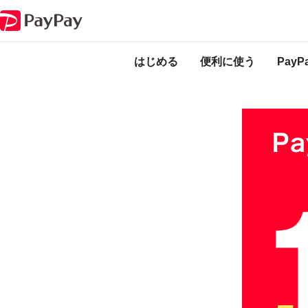
キャンペーン
WinTicketをPayPayでおトクに楽しもう！キャンペーン
本キャンペーンは
ります。
はじめる
便利に使う
Pay