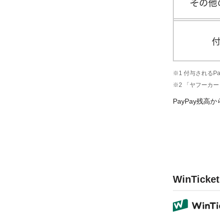
※1 付与されるP
※2 「ヤフーカー
PayPay残高
WinTic