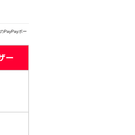
PayPayボー