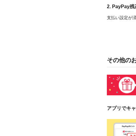
2. PayPa
支払い設定が済
その他の
アプリでキャ