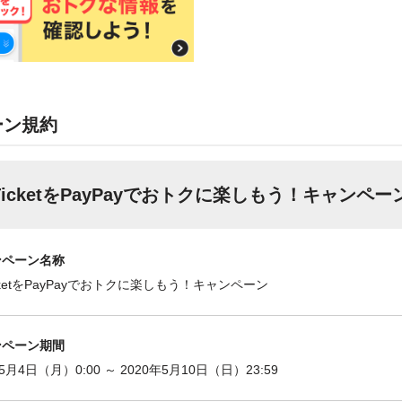
ーン規約
TicketをPayPayでおトクに楽しもう！キャンペ
ンペーン名称
icketをPayPayでおトクに楽しもう！キャンペーン
ンペーン期間
年5月4日（月）0:00 ～ 2020年5月10日（日）23:59