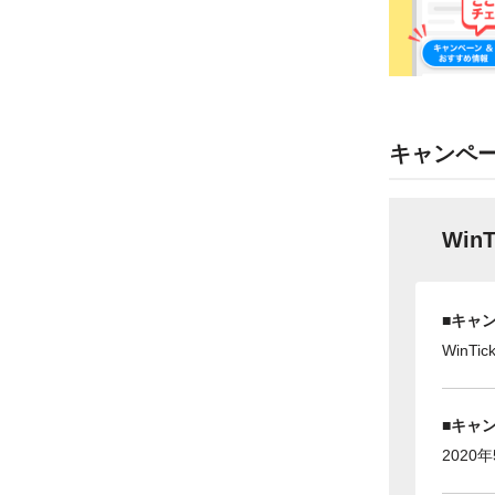
キャンペ
Win
■キャ
WinT
■キャ
2020