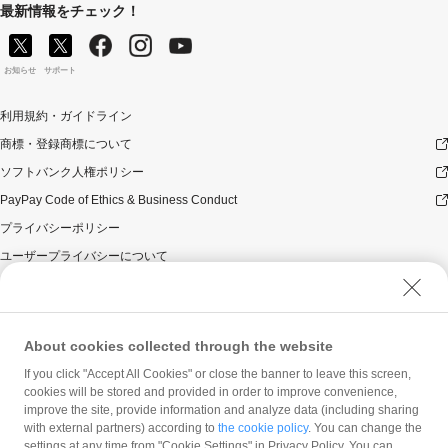
最新情報をチェック！
お知らせ
サポート
利用規約・ガイドライン
商標・登録商標について
ソフトバンク人権ポリシー
PayPay Code of Ethics & Business Conduct
プライバシーポリシー
ユーザープライバシーについて
ユーザーセキュリティについて
ウェブサイト利用規約
反社会的勢力に対する方針
About cookies collected through the website
勧誘方針
If you click "Accept All Cookies" or close the banner to leave this screen,
cookies will be stored and provided in order to improve convenience,
マネロン等基本方針
improve the site, provide information and analyze data (including sharing
カスタマーハラスメントに関する当社の考え方
with external partners) according to
the cookie policy
. You can change the
settings at any time from "Cookie Settings" in Privacy Policy. You can