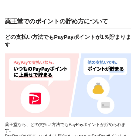
薬王堂でのポイントの貯め方について
どの支払い方法でもPayPayポイントが1％貯まりま
す
薬王堂なら、どの支払い方法でもPayPayポイントが貯められま
す。
PayPayでお支払いいただく場合は、いつものPayPayポイントも