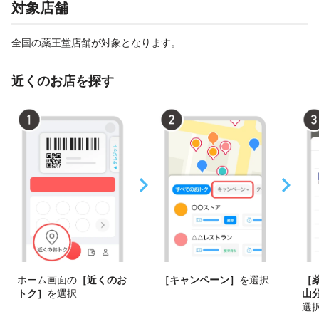
対象店舗
全国の薬王堂店舗が対象となります。
近くのお店を探す
ホーム画面の
［近くのお
［キャンペーン］
を選択
［
トク］
を選択
山
選