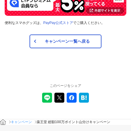
イント数
付与上限
100ポイント／一人
便利なスマホグッズは、
PayPay公式ストア
でご購入ください。
キャンペーン一覧へ戻る
対象の支払方法
本キャンペーンは、どの支払い方法でも参加できます。
PayPayでの支払いの場合は、PayPayクレジット、PayPay残高、PayPay
ポイント、PayPayデビット（旧PayPay銀行残高）、クレジットカードが
対象となります。
このページをシェア
対象店舗
全ての薬王堂店舗で対象になります。
キャンペーン
薬王堂 総額100万ポイント山分けキャンペーン
注意事項