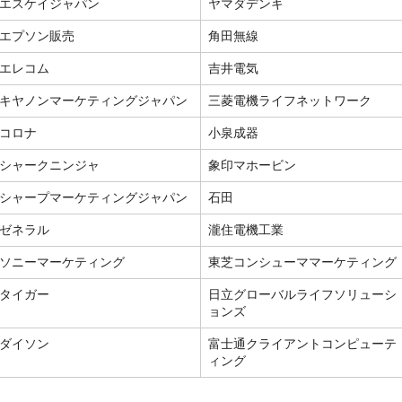
エスケイジャパン
ヤマダデンキ
エプソン販売
角田無線
エレコム
吉井電気
キヤノンマーケティングジャパン
三菱電機ライフネットワーク
コロナ
小泉成器
シャークニンジャ
象印マホービン
シャープマーケティングジャパン
石田
ゼネラル
瀧住電機工業
ソニーマーケティング
東芝コンシューママーケティング
タイガー
日立グローバルライフソリューシ
ョンズ
ダイソン
富士通クライアントコンピューテ
ィング