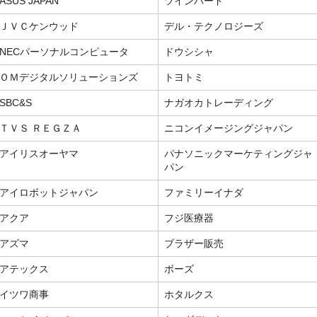
ASUS JAPAN
ツインバード
ＪＶＣケンウッド
デル・テクノロジーズ
NECパーソナルコンピュータ
ドウシシャ
ＯＭデジタルソリューションズ
トヨトミ
SBC&S
ナガオカトレーディング
ＴＶＳ ＲＥＧＺＡ
ニコンイメージングジャパン
アイリスオーヤマ
パナソニックマーケティングジャ
パン
アイロボットジャパン
ファミリーイナダ
アクア
フジ医療器
アズマ
ブラザー販売
アテックス
ボーズ
イツワ商事
ホタルクス