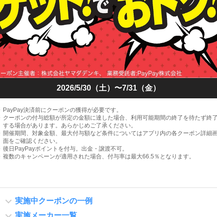
2026/5/30（土）〜7/31（金）
PayPay決済前にクーポンの獲得が必要です。
クーポンの付与総額が所定の金額に達した場合、利用可能期間の終了を待たず終
する場合があります。あらかじめご了承ください。
開催期間、対象金額、最大付与額など条件についてはアプリ内の各クーポン詳細
面をご確認ください。
後日PayPayポイントを付与。出金・譲渡不可。
複数のキャンペーンが適用された場合、付与率は最大66.5％となります。
実施中クーポンの一例
実施メーカー一覧