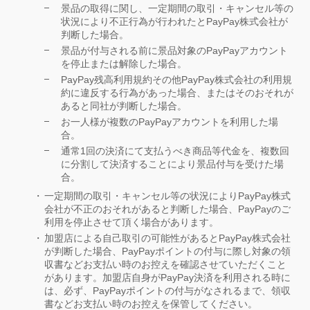
景品の取得に関し、一定期間の取引・キャンセル等の
状況により不正行為が行われたとPayPay株式会社が
判断した場合。
景品が付与される前に景品対象のPayPayアカウント
を停止または解除した場合。
PayPay残高利用規約その他PayPay株式会社の利用規
約に違反する行為があった場合、またはそのおそれが
あると同社が判断した場合。
お一人様が複数のPayPayアカウントを利用した場
合。
通常1回の決済にて支払うべき商品等代金を、複数回
に分割して決済することにより景品付与を受けた場
合。
一定期間の取引・キャンセル等の状況によりPayPay株式
会社が不正のおそれがあると判断した場合、PayPayのご
利用を停止させて頂く場合があります。
加盟店による自己取引の可能性があるとPayPay株式会社
が判断した場合、PayPayポイントの付与に際し対象の領
収書などお支払い時のお控えを確認させていただくこと
があります。加盟店自身がPayPay決済を利用される時に
は、必ず、PayPayポイントの付与がなされるまで、領収
書などお支払い時のお控えを保管してください。