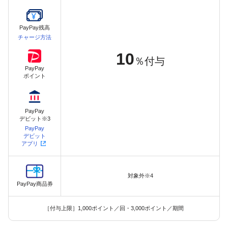
PayPay残高
チャージ方法
10
％付与
PayPay
ポイント
PayPay
デビット※3
PayPay
デビット
アプリ
対象外※4
PayPay商品券
［付与上限］1,000ポイント／回・3,000ポイント／期間