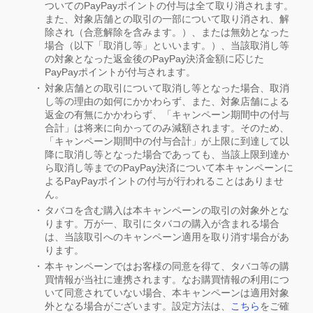
ついてのPayPayポイントの付与は全て取り消されます。
また、対象店舗との取引の一部について取り消され、解
除され（合意解除を含みます。）、または無効となった
場合（以下「取消し等」といいます。）、当該取消し等
の対象となった返金後のPayPay決済金額に応じた
PayPayポイントが付与されます。
対象店舗との取引について取消し等となった場合、取消
し等の理由の如何にかかわらず、また、対象店舗による
返金の有無にかかわらず、「キャンペーン期間中の付与
合計」は将来に向かってのみ減額されます。そのため、
「キャンペーン期間中の付与合計」が上限に到達して以
降に取消し等となった場合であっても、当該上限到達か
ら取消し等までのPayPay決済について本キャンペーンに
よるPayPayポイントの付与が行われることはありませ
ん。
タバコを含む購入は本キャンペーンの取引の対象外とな
ります。万が一、取引にタバコの購入が含まれる場合
は、当該取引へのキャンペーン適用を取り消す場合があ
ります。
本キャンペーンではお客様の同意を得て、タバコ等の購
買情報が当社に連携されます。なお購買情報の利用につ
いて同意されていない場合、本キャンペーンは適用対象
外となる場合がございます。設定方法は、
こちら
をご確