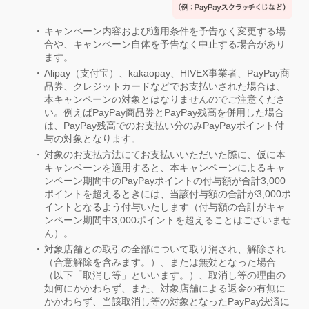
キャンペーン内容および適用条件を予告なく変更する場
合や、キャンペーン自体を予告なく中止する場合があり
ます。
Alipay（支付宝）、kakaopay、HIVEX事業者、PayPay商
品券、クレジットカードなどでお支払いされた場合は、
本キャンペーンの対象とはなりませんのでご注意くださ
い。例えばPayPay商品券とPayPay残高を併用した場合
は、PayPay残高でのお支払い分のみPayPayポイント付
与の対象となります。
対象のお支払方法にてお支払いいただいた際に、仮に本
キャンペーンを適用すると、本キャンペーンによるキャ
ンペーン期間中のPayPayポイントの付与額が合計3,000
ポイントを超えるときには、当該付与額の合計が3,000ポ
イントとなるよう付与いたします（付与額の合計がキャ
ンペーン期間中3,000ポイントを超えることはございませ
ん）。
対象店舗との取引の全部について取り消され、解除され
（合意解除を含みます。）、または無効となった場合
（以下「取消し等」といいます。）、取消し等の理由の
如何にかかわらず、また、対象店舗による返金の有無に
かかわらず、当該取消し等の対象となったPayPay決済に