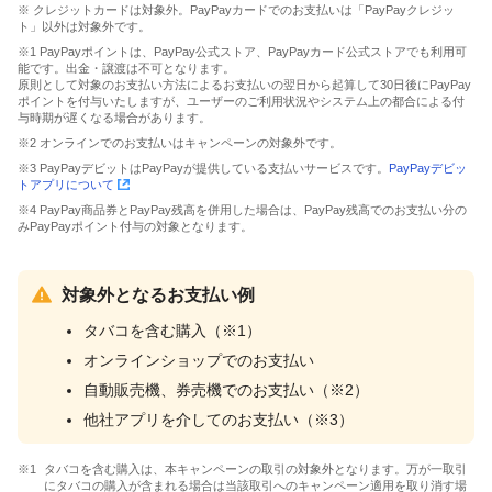
※ クレジットカードは対象外。PayPayカードでのお支払いは「PayPayクレジッ
ト」以外は対象外です。
※1 PayPayポイントは、PayPay公式ストア、PayPayカード公式ストアでも利用可
能です。出金・譲渡は不可となります。
原則として対象のお支払い方法によるお支払いの翌日から起算して30日後にPayPay
ポイントを付与いたしますが、ユーザーのご利用状況やシステム上の都合による付
与時期が遅くなる場合があります。
※2 オンラインでのお支払いはキャンペーンの対象外です。
※3 PayPayデビットはPayPayが提供している支払いサービスです。
PayPayデビッ
トアプリについて
※4 PayPay商品券とPayPay残高を併用した場合は、PayPay残高でのお支払い分の
みPayPayポイント付与の対象となります。
対象外となるお支払い例
タバコを含む購入（※1）
オンラインショップでのお支払い
自動販売機、券売機でのお支払い（※2）
他社アプリを介してのお支払い（※3）
タバコを含む購入は、本キャンペーンの取引の対象外となります。万が一取引
にタバコの購入が含まれる場合は当該取引へのキャンペーン適用を取り消す場