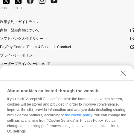
お知らせ
サポート
利用規約・ガイドライン
商標・登録商標について
ソフトバンク人権ポリシー
PayPay Code of Ethics & Business Conduct
プライバシーポリシー
ユーザープライバシーについて
ユーザーセキュリティについて
ウェブサイト利用規約
反社会的勢力に対する方針
About cookies collected through the website
勧誘方針
If you click "Accept All Cookies" or close the banner to leave this screen,
cookies will be stored and provided in order to improve convenience,
マネロン等基本方針
improve the site, provide information and analyze data (including sharing
カスタマーハラスメントに関する当社の考え方
with external partners) according to
the cookie policy
. You can change the
settings at any time from "Cookie Settings" in Privacy Policy. You can
change app tracking preferences using the advertisement identifier from
OS settings.