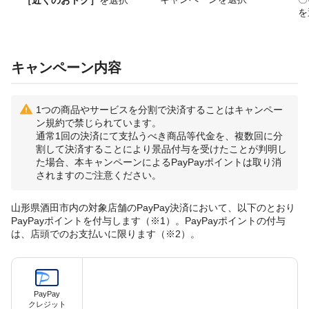
［近くのおトク］
を選択
を
キャンペーン内容
1つの商品やサービスを分割で決済することはキャンペー
ン規約で禁じられています。
通常1回の決済にて支払うべき商品等代金を、複数回に分
割して決済することにより景品付与を受けたことが判明し
た場合、本キャンペーンによるPayPayポイントは取り消
されますのご注意ください。
山形県酒田市内の対象店舗のPayPay決済において、以下のとおり
PayPayポイントを付与します（※1）。PayPayポイントの付与
は、店頭でのお支払いに限ります（※2）。
PayPay
クレジット