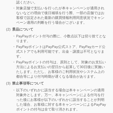
認ください。
対象店舗で支払いを行ったが本キャンペーンが適用され
ないなどの理由で後日補填を行う際、一部の店舗ではお
客様で設定された最新の購買情報利用同意状況でキャン
ペーン適用の判断を行う場合がございます。
景品について
PayPayポイント付与の際に、小数点以下は切り捨てとな
ります。
PayPayポイントはPayPay公式ストア、PayPayカード公
式ストアでも利用可能です。出金・譲渡は不可となりま
す。
PayPayポイントの付与は、原則として、対象のお支払い
方法によるお支払いの翌日から起算して30日後に実施い
たします。ただし、お客様のご利用状況やシステム上の
都合等により付与時期が遅くなる場合があります。
禁止事項等について
以下のいずれかに該当する場合は本キャンペーンの適用
対象外とします。万一、本キャンペーンによる付与を行
った後にお客様が以下のいずれかに該当することが判明
した場合、お客様に対する本キャンペーンによるPayPay
ポイントの付与は全て取り消されます。