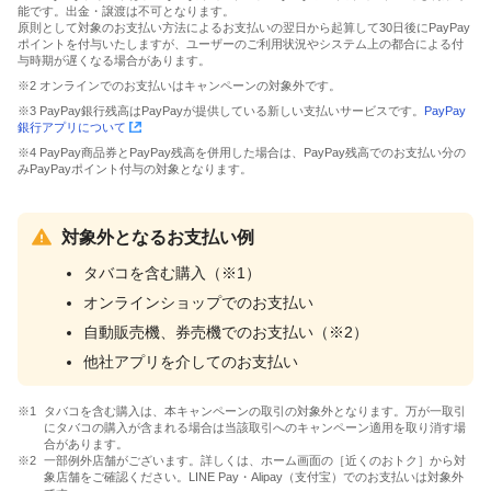
能です。出金・譲渡は不可となります。
原則として対象のお支払い方法によるお支払いの翌日から起算して30日後にPayPay
ポイントを付与いたしますが、ユーザーのご利用状況やシステム上の都合による付
与時期が遅くなる場合があります。
※2 オンラインでのお支払いはキャンペーンの対象外です。
※3 PayPay銀行残高はPayPayが提供している新しい支払いサービスです。
PayPay
銀行アプリについて
※4 PayPay商品券とPayPay残高を併用した場合は、PayPay残高でのお支払い分の
みPayPayポイント付与の対象となります。
対象外となるお支払い例
タバコを含む購入（※1）
オンラインショップでのお支払い
自動販売機、券売機でのお支払い（※2）
他社アプリを介してのお支払い
タバコを含む購入は、本キャンペーンの取引の対象外となります。万が一取引
にタバコの購入が含まれる場合は当該取引へのキャンペーン適用を取り消す場
合があります。
一部例外店舗がございます。詳しくは、ホーム画面の［近くのおトク］から対
象店舗をご確認ください。LINE Pay・Alipay（支付宝）でのお支払いは対象外