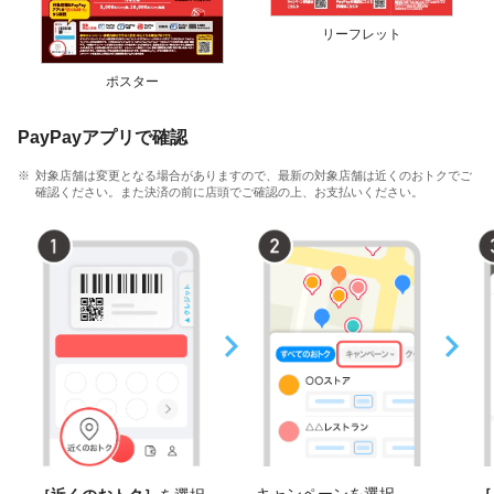
リーフレット
ポスター
PayPayアプリで確認
対象店舗は変更となる場合がありますので、最新の対象店舗は近くのおトクでご
確認ください。また決済の前に店頭でご確認の上、お支払いください。
キャンペーンを選択
［