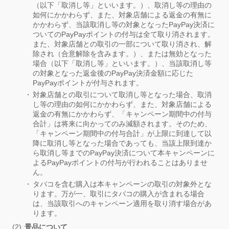
（以下「取消し等」といいます。）、取消し等の理由の
如何にかかわらず、また、対象店舗による返金の有無に
かかわらず、当該取消し等の対象となったPayPay決済に
ついてのPayPayポイントの付与は全て取り消されます。
また、対象店舗との取引の一部について取り消され、解
除され（合意解除を含みます。）、または無効となった
場合（以下「取消し等」といいます。）、当該取消し等
の対象となった返金後のPayPay決済金額に応じた
PayPayポイントが付与されます。
対象店舗との取引について取消し等となった場合、取消
し等の理由の如何にかかわらず、また、対象店舗による
返金の有無にかかわらず、「キャンペーン期間中の付与
合計」は将来に向かってのみ減額されます。そのため、
「キャンペーン期間中の付与合計」が上限に到達して以
降に取消し等となった場合であっても、当該上限到達か
ら取消し等までのPayPay決済について本キャンペーンに
よるPayPayポイントの付与が行われることはありませ
ん。
タバコを含む購入は本キャンペーンの取引の対象外とな
ります。万が一、取引にタバコの購入が含まれる場合
は、当該取引へのキャンペーン適用を取り消す場合があ
ります。
景品について