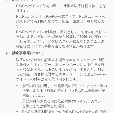
PayPayポイント付与の際に、小数点以下は切り捨てとな
ります。
PayPayポイントはPayPay公式ストア、PayPayカード公
式ストアでも利用可能です。出金・譲渡は不可となりま
す。
PayPayポイントの付与は、原則として、対象のお支払い
方法によるお支払いの翌日から起算して30日後に実施い
たします。ただし、お客様のご利用状況やシステム上の
都合等により付与時期が遅くなる場合があります。
禁止事項等について
以下のいずれかに該当する場合は本キャンペーンの適用
対象外とします。万一、本キャンペーンによる付与を行
った後にお客様が以下のいずれかに該当することが判明
した場合、お客様に対する本キャンペーンによるPayPay
ポイントの付与は全て取り消されます。
景品の取得に関し、一定期間の取引・キャンセル等の
状況により不正行為が行われたとPayPay株式会社が
判断した場合。
景品が付与される前に景品対象のPayPayアカウント
を停止または解除した場合。
PayPay残高利用規約その他PayPay株式会社の利用規