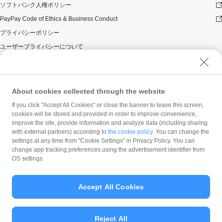
ソフトバンク人権ポリシー
PayPay Code of Ethics & Business Conduct
プライバシーポリシー
ユーザープライバシーについて
ユーザーセキュリティについて
ウェブサイト利用規約
反社会的勢力に対する方針
About cookies collected through the website
勧誘方針
If you click "Accept All Cookies" or close the banner to leave this screen,
cookies will be stored and provided in order to improve convenience,
マネロン等基本方針
improve the site, provide information and analyze data (including sharing
カスタマーハラスメントに関する当社の考え方
with external partners) according to
the cookie policy
. You can change the
settings at any time from "Cookie Settings" in Privacy Policy. You can
change app tracking preferences using the advertisement identifier from
OS settings.
Accept All Cookies
© PayPay Corporation
Reject All