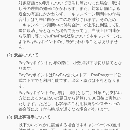
対象店舗との取引について取消し等となった場合、取消
し等の理由の如何にかかわらず、また、対象店舗による
返金の有無にかかわらず、「キャンペーン期間中の付与
合計」は将来に向かってのみ減額されます。そのため、
「キャンペーン期間中の付与合計」が上限に到達して以
降に取消し等となった場合であっても、当該上限到達か
ら取消し等までのPayPay決済について本キャンペーンに
よるPayPayポイントの付与が行われることはありませ
ん。
景品について
PayPayポイント付与の際に、小数点以下は切り捨てとな
ります。
PayPayポイントはPayPay公式ストア、PayPayカード公
式ストアでも利用可能です。出金・譲渡は不可となりま
す。
PayPayポイントの付与は、原則として、対象のお支払い
方法によるお支払いの翌日から起算して30日後に実施い
たします。ただし、お客様のご利用状況やシステム上の
都合等により付与時期が遅くなる場合があります。
禁止事項等について
以下のいずれかに該当する場合は本キャンペーンの適用