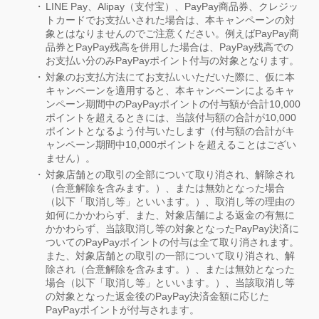
LINE Pay、Alipay（支付宝）、PayPay商品券、クレジッ
トカードでお支払いされた場合は、本キャンペーンの対
象とはなりませんのでご注意ください。例えばPayPay商
品券とPayPay残高を併用した場合は、PayPay残高での
お支払い分のみPayPayポイント付与の対象となります。
対象のお支払方法にてお支払いいただいた際に、仮に本
キャンペーンを適用すると、本キャンペーンによるキャ
ンペーン期間中のPayPayポイントの付与額が合計10,000
ポイントを超えるときには、当該付与額の合計が10,000
ポイントとなるよう付与いたします（付与額の合計がキ
ャンペーン期間中10,000ポイントを超えることはござい
ません）。
対象店舗との取引の全部について取り消され、解除され
（合意解除を含みます。）、または無効となった場合
（以下「取消し等」といいます。）、取消し等の理由の
如何にかかわらず、また、対象店舗による返金の有無に
かかわらず、当該取消し等の対象となったPayPay決済に
ついてのPayPayポイントの付与は全て取り消されます。
また、対象店舗との取引の一部について取り消され、解
除され（合意解除を含みます。）、または無効となった
場合（以下「取消し等」といいます。）、当該取消し等
の対象となった返金後のPayPay決済金額に応じた
PayPayポイントが付与されます。