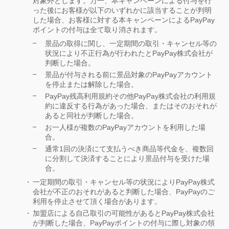
対象外とします。万一、本キャンペーンによる付与を行
った後にお客様が以下のいずれかに該当することが判明
した場合、お客様に対する本キャンペーンによるPayPay
ポイントの付与は全て取り消されます。
景品の取得に関し、一定期間の取引・キャンセル等の
状況により不正行為が行われたとPayPay株式会社が
判断した場合。
景品が付与される前に景品対象のPayPayアカウント
を停止または解除した場合。
PayPay残高利用規約その他PayPay株式会社の利用規
約に違反する行為があった場合、またはそのおそれが
あると同社が判断した場合。
お一人様が複数のPayPayアカウントを利用した場
合。
通常1回の決済にて支払うべき商品等代金を、複数回
に分割して決済することにより景品付与を受けた場
合。
一定期間の取引・キャンセル等の状況によりPayPay株式
会社が不正のおそれがあると判断した場合、PayPayのご
利用を停止させて頂く場合があります。
加盟店による自己取引の可能性があるとPayPay株式会社
が判断した場合、PayPayポイントの付与に際し対象の領