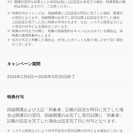
開通日翌日を起算とした60日以内に上記設定が未完了の場合、特典受取の権
利は失効しますので、ご注意ください。
特典付与タイミングは、回線開通と上記設定が同日に完了した場合、開通日
の翌日となります。回線開通のみ完了し翌日以降上記設定を完了した場合、
上記設定が完了した日に特典が付与されます。なお、システム状況などによ
り翌日の付与となる場合がございます。
特典の付与までの間に、対象の回線契約がキャンセルされている場合は、本
特典の適用対象外とします。
当方が不正と判断した場合は、付与したポイントを取り消しさせて頂く場合
がございます。
キャンペーン期間
2024年2月6日〜2026年3月25日終了
特典付与
回線開通および上記「対象者」記載の設定が同日に完了した場
合は開通日の翌日、回線開通のみ完了し翌日以降に「対象者」
記載の設定を完了した場合は設定完了日に付与となります。
システム状況などにより付与予定日の翌日以降の付与となる場合がございま