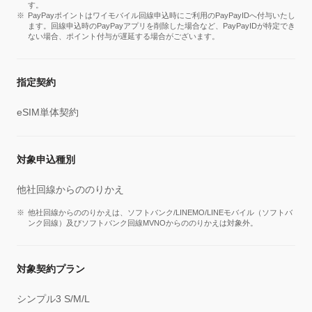
す。
PayPayポイントはワイモバイル回線申込時にご利用のPayPayIDへ付与いたし
ます。回線申込時のPayPayアプリを削除した場合など、PayPayIDが特定でき
ない場合、ポイント付与が遅延する場合がございます。
指定契約
eSIM単体契約
対象申込種別
他社回線からののりかえ
他社回線からののりかえは、ソフトバンク/LINEMO/LINEモバイル（ソフトバ
ンク回線）及びソフトバンク回線MVNOからののりかえは対象外。
対象契約プラン
シンプル3 S/M/L