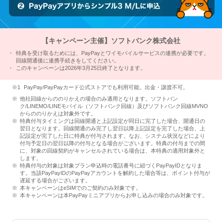
【キャンペーン主催】ソフトバンク株式会社
特典を受け取るためには、PayPayとワイモバイルサービスの連携が必要です。
回線開通後に連携手続きをしてください。
このキャンペーンは2026年3月25日終了となります。
PayPay/PayPayカード公式ストアでも利用可能。出金・譲渡不可。
他社回線からののりかえの場合のみ適用となります。ソフトバン
ク/LINEMO/LINEモバイル（ソフトバンク回線）及びソフトバンク回線MVNO
からののりかえは対象外です。
特典付与タイミングは回線開通と上記設定が同日に完了した場合、開通日の
翌日となります。回線開通のみ完了し翌日以降上記設定を完了した場合、上
記設定が完了した日に特典が付与されます。なお、システム状況などにより
付与予定日の翌日以降の付与となる場合がございます。特典の付与までの間
に、対象の回線契約がキャンセルされている場合は、本特典の適用対象外と
します。
特典付与の対象は対象プラン申込時の電話番号に紐づくPayPayIDとなりま
す。当該PayPayIDのPayPayアカウントを解約した場合等は、ポイント付与が
遅延する場合がございます。
本キャンペーンはeSIMでのご契約のみ対象です。
本キャンペーンは本PayPayミニアプリからお申し込みの場合のみ対象です。