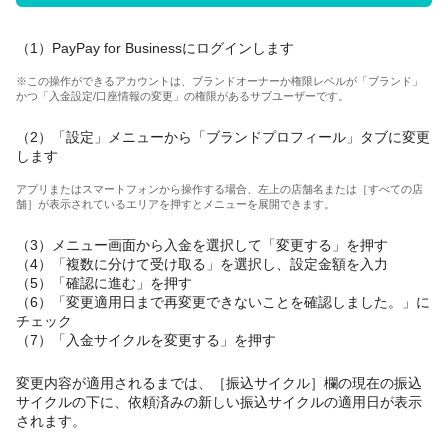
（1）PayPay for Businessにログインします
※この操作ができるアカウントは、ブランドオーナーか権限レベルが「ブランド」
かつ「入金設定/口座情報の変更」の権限があるサブユーザーです。
（2）「設定」メニューから「ブランドプロフィール」タブに変更
します
アプリまたはスマートフォンから操作する場合、左上の店舗名または［すべての店
舗］が表示されているエリアを押すとメニューを展開できます。
（3）メニュー画面から入金を選択して「変更する」を押す
（4）「複数に分けて受け取る」を選択し、設定金額を入力
（5）「確認に進む」を押す
（6）「変更適用日まで再変更できないことを確認しました。」に
チェック
（7）「入金サイクルを変更する」を押す
変更内容が適用されるまでは、［振込サイクル］欄の現在の振込
サイクルの下に、依頼済みの新しい振込サイクルの適用日が表示
されます。