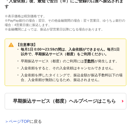
「入金依頼」後、最短で翌日（※）にご登録の口座へ振込されま
す
※表示価格は税別価格です。
※PayPay銀行の場合：翌日、その他金融期間の場合：翌々営業日、ゆうちょ銀行の
場合：4営業日後に振込します。
※金融機関によっては、振込が翌営業日以降になる場合があります。
【注意事項】
毎月1日 0:00〜23:59の間は、入金依頼ができません。毎月1日
以外で、早期振込サービス（都度）をご利用ください。
早期振込サービス（都度）のご利用には
手数料
が発生します。
入金依頼をすると、その入金依頼はキャンセルできません。
入金依頼を押したタイミングで、振込金額が振込手数料以下の場
合、入金依頼が無効になるため、振込されません。
早期振込サービス（都度）ヘルプページはこちら
＞ページTOP
に戻る