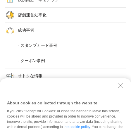
店舗運営効率化
成功事例
- スタンプカード事例
- クーポン事例
オトクな情報
About cookies collected through the website
If you click "Accept All Cookies" or close the banner to leave this screen,
店舗運営効率化
管理ツールアカウント登録方法
cookies will be stored and provided in order to improve convenience,
improve the site, provide information and analyze data (including sharing
with external partners) according to
the cookie policy
. You can change the
規約