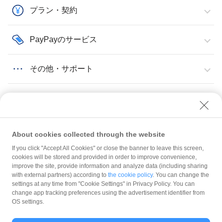
プラン・契約
PayPayのサービス
その他・サポート
About cookies collected through the website
If you click "Accept All Cookies" or close the banner to leave this screen,
マイストア
概要
【一覧】PayPayマイストア ライトプランを利用できない業種
cookies will be stored and provided in order to improve convenience,
improve the site, provide information and analyze data (including sharing
with external partners) according to
the cookie policy
. You can change the
規約
settings at any time from "Cookie Settings" in Privacy Policy. You can
ガイドライン
change app tracking preferences using the advertisement identifier from
OS settings.
最新情報をチェック！