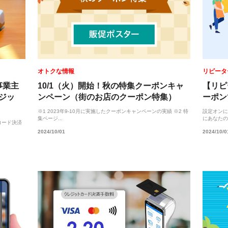
オトクな情報
リピータ
事業主
10/1（火）開始！秋の特集クーポンキャ
【リピ
ジッ
ンペーン（街のお店のクーポン特集）
ーポン
※1 2023年9-10月に実施したクーポンキャンペーンの実績 ※2 特
設定オンに
集ページ...
にあなたのお
コード決済
2024/10/01
2024/10/0