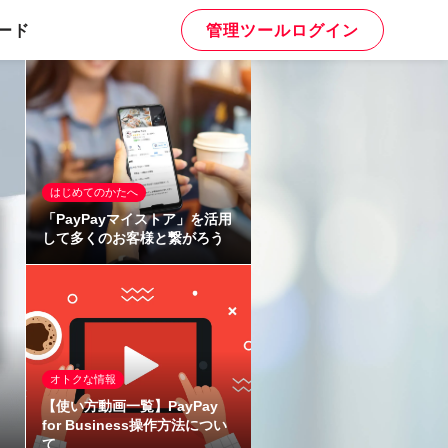
ード
管理ツールログイン
はじめてのかたへ
「PayPayマイストア」を活用
して多くのお客様と繋がろう
オトクな情報
【使い方動画一覧】PayPay
for Business操作方法につい
て