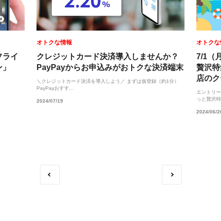
オトクな情報
オトクな
フライ
クレジットカード決済導入しませんか？
7/1
ン」
PayPayからお申込みがおトクな決済端末
贅沢特
店のク
＼クレジットカード決済を導入しよう／ まずは仮登録（約1分）
PayPayおすす...
エントリー
っと贅沢特
2024/07/19
2024/06/2
前
次