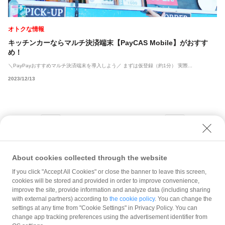
オトクな情報
キッチンカーならマルチ決済端末【PayCAS Mobile】がおすす
め！
＼PayPayおすすめマルチ決済端末を導入しよう／ まずは仮登録（約1分） 実際...
2023/12/13
前
次
About cookies collected through the website
If you click "Accept All Cookies" or close the banner to leave this screen,
cookies will be stored and provided in order to improve convenience,
improve the site, provide information and analyze data (including sharing
with external partners) according to
the cookie policy
. You can change the
規約
settings at any time from "Cookie Settings" in Privacy Policy. You can
ガイドライン
change app tracking preferences using the advertisement identifier from