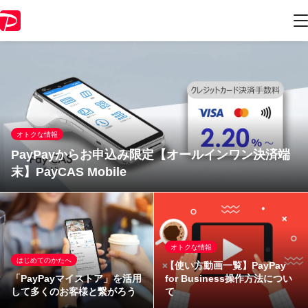
オトクな情報
PayPayからお申込み限定【オールインワン決済端
末】PayCAS Mobile
オトクな情報
はじめてのかたへ
【使い方動画一覧】PayPay
「PayPayマイストア」を活用
for Business操作方法につい
して多くのお客様と繋がろう
て