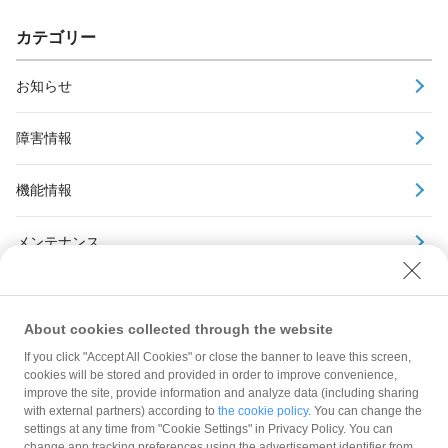
カテゴリー
お知らせ
障害情報
機能情報
メンテナンス
アーカイブ
About cookies collected through the website
If you click "Accept All Cookies" or close the banner to leave this screen,
cookies will be stored and provided in order to improve convenience,
improve the site, provide information and analyze data (including sharing
with external partners) according to
the cookie policy
. You can change the
規約
settings at any time from "Cookie Settings" in Privacy Policy. You can
ガイドライン
change app tracking preferences using the advertisement identifier from