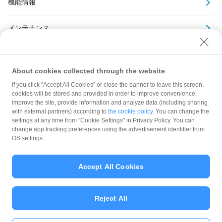
機能情報
メンテナンス
アーカイブ
About cookies collected through the website
If you click "Accept All Cookies" or close the banner to leave this screen,
cookies will be stored and provided in order to improve convenience,
improve the site, provide information and analyze data (including sharing
with external partners) according to
the cookie policy
. You can change the
規約
settings at any time from "Cookie Settings" in Privacy Policy. You can
ガイドライン
change app tracking preferences using the advertisement identifier from
OS settings.
最新情報をチェック！
Accept All Cookies
加盟店サポート
Reject All