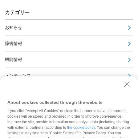
カテゴリー
お知らせ
障害情報
機能情報
メンテナンス
アーカイブ
About cookies collected through the website
If you click "Accept All Cookies" or close the banner to leave this screen,
cookies will be stored and provided in order to improve convenience,
improve the site, provide information and analyze data (including sharing
with external partners) according to
the cookie policy
. You can change the
規約
settings at any time from "Cookie Settings" in Privacy Policy. You can
ガイドライン