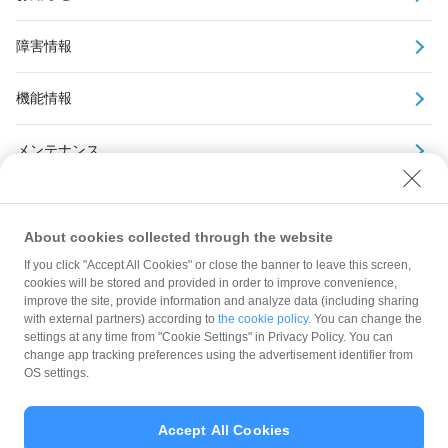
障害情報
機能情報
メンテナンス
アーカイブ
About cookies collected through the website
If you click "Accept All Cookies" or close the banner to leave this screen,
cookies will be stored and provided in order to improve convenience,
improve the site, provide information and analyze data (including sharing
with external partners) according to
the cookie policy
. You can change the
規約
settings at any time from "Cookie Settings" in Privacy Policy. You can
ガイドライン
change app tracking preferences using the advertisement identifier from
OS settings.
最新情報をチェック！
Accept All Cookies