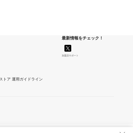
最新情報をチェック！
加盟店サポート
マイストア 運用ガイドライン