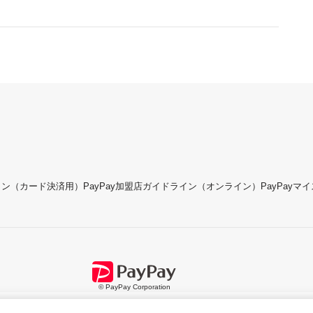
ライン（カード決済用）
PayPay加盟店ガイドライン（オンライン）
PayPay
© PayPay Corporation