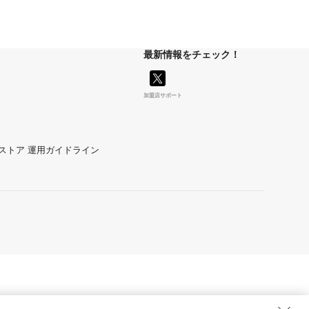
最新情報をチェック！
加盟店サポート
マイストア 運用ガイドライン