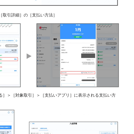
［取引詳細］の［支払い方法］
る］＞［対象取引］＞［支払いアプリ］に表示される支払い方