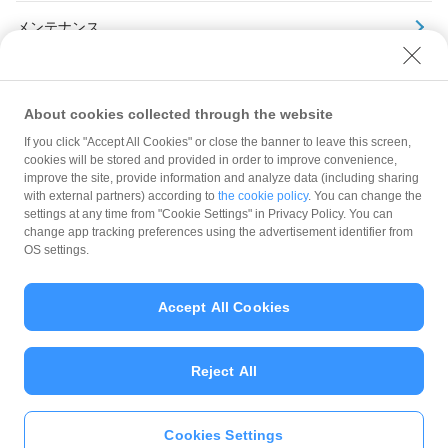
メンテナンス
アーカイブ
About cookies collected through the website
If you click "Accept All Cookies" or close the banner to leave this screen,
cookies will be stored and provided in order to improve convenience,
improve the site, provide information and analyze data (including sharing
with external partners) according to
the cookie policy
. You can change the
規約
settings at any time from "Cookie Settings" in Privacy Policy. You can
ガイドライン
change app tracking preferences using the advertisement identifier from
OS settings.
最新情報をチェック！
Accept All Cookies
加盟店サポート
Reject All
Cookies Settings