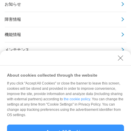
お知らせ
障害情報
機能情報
メンテナンス
アーカイブ
About cookies collected through the website
If you click "Accept All Cookies" or close the banner to leave this screen,
cookies will be stored and provided in order to improve convenience,
improve the site, provide information and analyze data (including sharing
with external partners) according to
the cookie policy
. You can change the
規約
settings at any time from "Cookie Settings" in Privacy Policy. You can
ガイドライン
change app tracking preferences using the advertisement identifier from
OS settings.
最新情報をチェック！