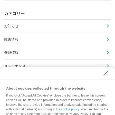
カテゴリー
お知らせ
障害情報
機能情報
メンテナンス
アーカイブ
About cookies collected through the website
If you click "Accept All Cookies" or close the banner to leave this screen,
cookies will be stored and provided in order to improve convenience,
improve the site, provide information and analyze data (including sharing
with external partners) according to
the cookie policy
. You can change the
規約
settings at any time from "Cookie Settings" in Privacy Policy. You can