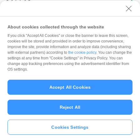
アーカイブ
About cookies collected through the website
If you click "Accept All Cookies" or close the banner to leave this screen,
cookies will be stored and provided in order to improve convenience,
improve the site, provide information and analyze data (including sharing
with external partners) according to
the cookie policy
. You can change the
規約
settings at any time from "Cookie Settings" in Privacy Policy. You can
ガイドライン
change app tracking preferences using the advertisement identifier from
OS settings.
最新情報をチェック！
Accept All Cookies
加盟店サポート
Reject All
Cookies Settings
© PayPay Corporation