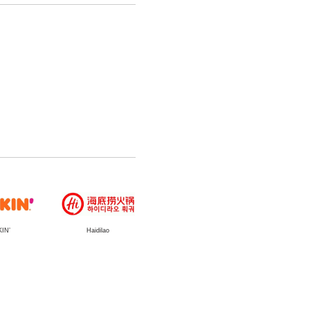
IN’
Haidilao