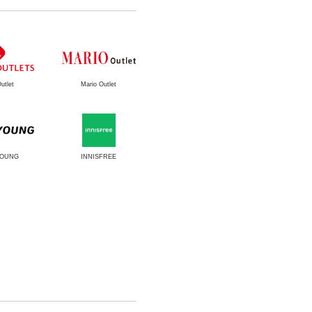
utlet
Mario Outlet
YOUNG
INNISFREE