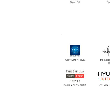
Stand Oil
Op
CITY DUTY FREE
the Gall
H
SHILLA DUTY FREE
HYUNDAI