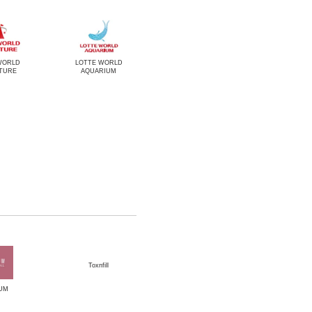
WORLD
LOTTE WORLD
TURE
AQUARIUM
Toxnfill
UM