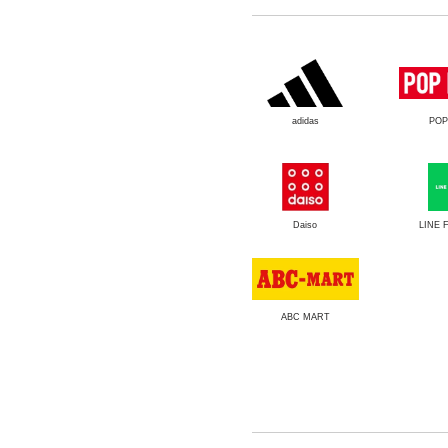
adidas
PO
Daiso
LINE 
ABC MART