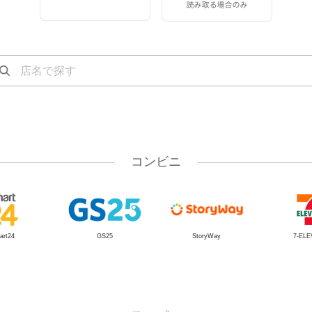
コンビニ
art24
GS25
StoryWay
7-EL