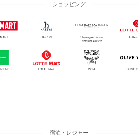
ショッピング
PMART
HAZZYS
Shinsegae Simon
Lotte O
Premium Outlets
FRIENDS
LOTTE Mart
MCM
OLIVE 
宿泊・レジャー