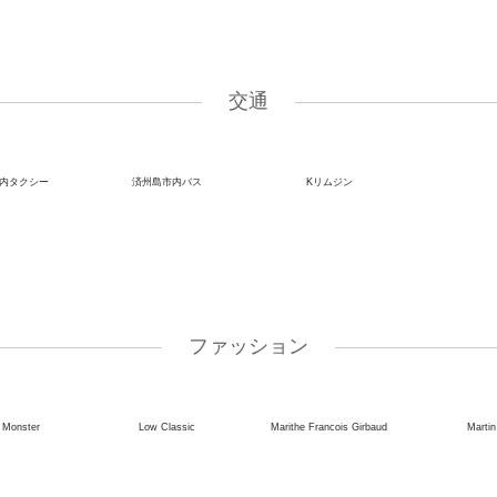
交通
内タクシー
済州島市内バス
Kリムジン
ファッション
 Monster
Low Classic
Marithe Francois Girbaud
Martin