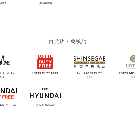
enYY
Tamburines
百貨店・免税店
eria LUXURY
LOTTE DUTY FREE
SHINSEGAE DUTY
LOTTE DE
ALL
FREE
STO
 DUTY FREE
THE HYUNDAI