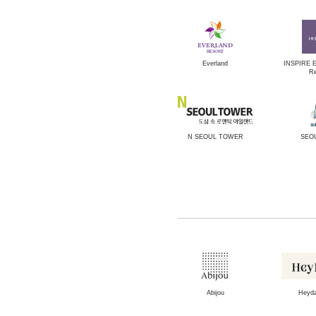
Everland
INSPIRE E
Re
N SEOUL TOWER
SEO
Abijou
Heyda