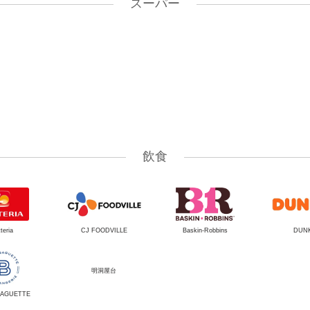
スーパー
飲食
teria
CJ FOODVILLE
Baskin-Robbins
DUNK
明洞屋台
BAGUETTE