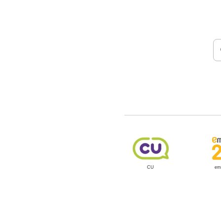
CU
em